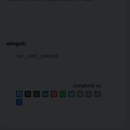
loc_catt_pasqua
condividi su
Facebook
X
Threads
LinkedIn
Pinterest
WhatsApp
Telegram
Email
Print
Copy
Link
Condividi