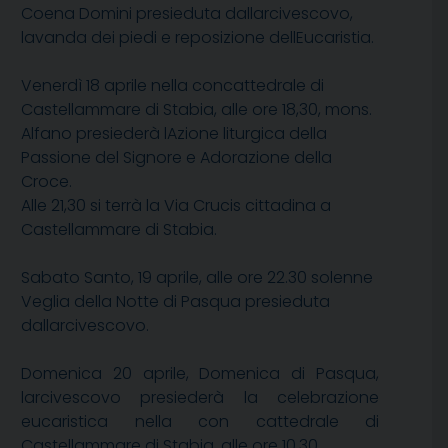
Coena Domini presieduta dallarcivescovo,
lavanda dei piedi e reposizione dellEucaristia.
Venerdì 18 aprile nella concattedrale di
Castellammare di Stabia, alle ore 18,30, mons.
Alfano presiederà lAzione liturgica della
Passione del Signore e Adorazione della
Croce.
Alle 21,30 si terrà la Via Crucis cittadina a
Castellammare di Stabia.
Sabato Santo, 19 aprile, alle ore 22.30 solenne
Veglia della Notte di Pasqua presieduta
dallarcivescovo.
Domenica 20 aprile, Domenica di Pasqua,
larcivescovo presiederà la celebrazione
eucaristica nella con cattedrale di
Castellammare di Stabia, alle ore 10,30.