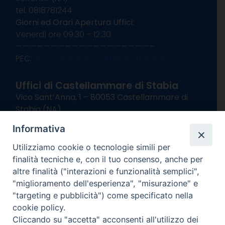
tel. 0818781244
Giorni ed Orari Apertura Uffici:
Venerdì ore 09:30 – 12:30
———————————————————–
PEC:
diocesisorrentocastellammare@pec.it
Uffici di Castellammare di Stabia
Vico Sant’Anna, 1 – 80053 Castellammare di
Stabia (NA)
tel. 0818714501
Informativa
Giorni ed Orari Apertura Uffici:
Lunedì e Mercoledì ore 09:00 – 13:00
Utilizziamo cookie o tecnologie simili per
Uffici Matrimoni:
finalità tecniche e, con il tuo consenso, anche per
Lunedì e Mercoledì ore 09:30 – 12:30
altre finalità ("interazioni e funzionalità semplici",
"miglioramento dell'esperienza", "misurazione" e
seguici su
"targeting e pubblicità") come specificato nella
cookie policy.
Facebook
Instagram
X
YouTube
Feed
Cliccando su "accetta" acconsenti all'utilizzo dei
Channel