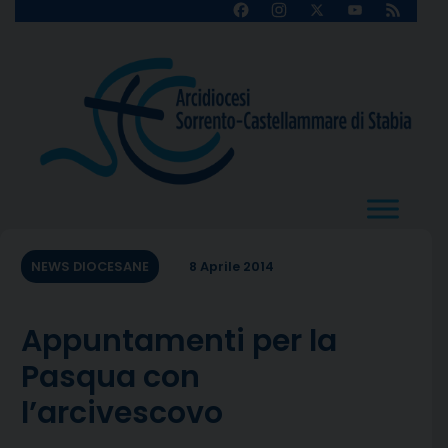
Skip
Facebook
Instagram
X
YouTube
Feed
Channel
to
content
NEWS DIOCESANE
8 Aprile 2014
Appuntamenti per la
Pasqua con
l’arcivescovo