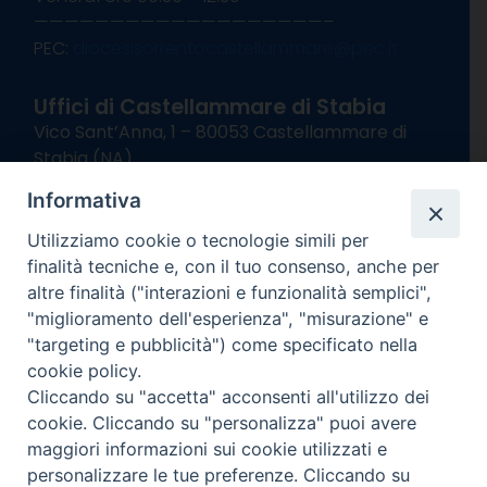
———————————————————–
PEC:
diocesisorrentocastellammare@pec.it
Uffici di Castellammare di Stabia
Vico Sant’Anna, 1 – 80053 Castellammare di
Stabia (NA)
tel. 0818714501
Informativa
Giorni ed Orari Apertura Uffici:
Lunedì e Mercoledì ore 09:00 – 13:00
Utilizziamo cookie o tecnologie simili per
Uffici Matrimoni:
finalità tecniche e, con il tuo consenso, anche per
Lunedì e Mercoledì ore 09:30 – 12:30
altre finalità ("interazioni e funzionalità semplici",
"miglioramento dell'esperienza", "misurazione" e
seguici su
"targeting e pubblicità") come specificato nella
cookie policy.
Facebook
Instagram
X
YouTube
Feed
Cliccando su "accetta" acconsenti all'utilizzo dei
Channel
cookie. Cliccando su "personalizza" puoi avere
Informativa Privacy
maggiori informazioni sui cookie utilizzati e
COPYRIGHT © 2013-2025
personalizzare le tue preferenze. Cliccando su