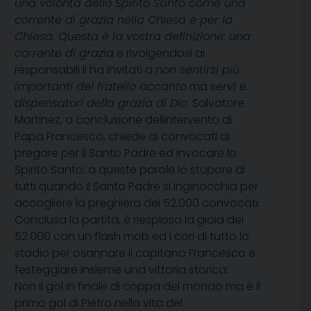
una volontà dello Spirito Santo come una
corrente di grazia nella Chiesa e per la
Chiesa. Questa è la vostra definizione: una
corrente di grazia
 e rivolgendosi ai
responsabili li ha invitati a 
non sentirsi più
importanti del fratello accanto
 ma 
servi
e
dispensatori della grazia di Dio
. Salvatore
Martinez, a conclusione dellintervento di
Papa Francesco, chiede ai convocati di
pregare per il Santo Padre ed invocare lo
Spirito Santo: a queste parole lo stupore di
tutti quando il Santo Padre si inginocchia per
accogliere la preghiera dei 52.000 convocati.
Conclusa la partita, è riesplosa la gioia dei
52.000 con un flash mob ed i cori di tutto lo
stadio per osannare il capitano Francesco e
festeggiare insieme una vittoria storica:
Non il gol in finale di coppa del mondo ma è il
primo gol di Pietro nella vita del