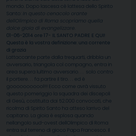
mondo. Dopo lascesa cè lattesa dello Spirito
Santo:
In questo cenacolo orante
dellOlimpico di Roma scopriamo quella
dolce gioia di evangelizzare
.
01-06-2014 ore 17- IL SANTO PADRE E QUI!
Questa è la vostra definizione: una corrente
di grazia
Lattaccante parte dalla trequarti, dribbla un
avversario, triangola col compagno, entra in
area supera lultimo avversario. . . solo contro
il portiere. . . fa partire il tiro. . . ed è
gooooooooool!!! Ecco come avrà vissuto
questo pomeriggio la squadra dei discepoli
di Gesù, costituita dai 52.000 convocati, che
ricolma di Spirito Santo ha atteso larrivo del
capitano. La gioia è esplosa quando
nellangolo sud-ovest dellOlimpico di Roma
entra sul terreno di gioco Papa Francesco. Il