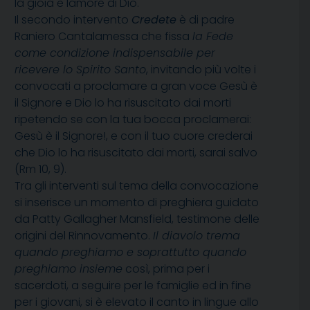
la gioia e lamore di Dio.
Il secondo intervento
Credete
è di padre
Raniero Cantalamessa che fissa 
la Fede
come condizione indispensabile per
ricevere lo Spirito Santo
, invitando più volte i
convocati a proclamare a gran voce Gesù è
il Signore e Dio lo ha risuscitato dai morti
ripetendo se con la tua bocca proclamerai:
Gesù è il Signore!, e con il tuo cuore crederai
che Dio lo ha risuscitato dai morti, sarai salvo
(Rm 10, 9).
Tra gli interventi sul tema della convocazione
si inserisce un momento di preghiera guidato
da Patty Gallagher Mansfield, testimone delle
origini del Rinnovamento. 
Il diavolo trema
quando preghiamo e soprattutto quando
preghiamo insieme
 così, prima per i
sacerdoti, a seguire per le famiglie ed in fine
per i giovani, si è elevato il canto in lingue allo