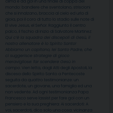
clima è da gol in una finale di coppa del
mondo: bandiere che sventolano, striscioni
che si innalzano, braccia al cielo ed urla di
gioia, poi il coro di tutto lo stadio sulle note di
El vive Jesus, el Señor. Raggiunto il centro
palco, il fischio di inizio di Salvatore Martinez:
Qui c’è la squadra dei discepoli di Gesù, il
nostro allenatore è lo Spirito Santo!
Abbiamo un capitano, lei Santo Padre, che
ci suggerisce strategie di gioco
meravigliose: far scendere Gesù in
campo
. Vien letta, dagli Atti degli Apostoli, la
discesa dello Spirito Santo a Pentecoste
seguita da quattro testimonianze: un
sacerdote, un giovane, una famiglia ed una
non vedente. Ad ogni testimonianza Papa
Francesco serve lassist per fare gol con un
pensiero e la sua preghiera: Ai sacerdoti: A
voi, sacerdoti, dico solo una cosa: vicinanza