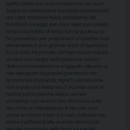
Spirito Santo per una conversione dei cuori.
Segue la celebrazione eucaristica presieduta
dal card. Stanslaw Rylco, presidente del
Pontificio consiglio per i laici. Nella sua omelia
rimarca lumanità di Gesù con la quale Lui 
ci
ha preceduto per prepararci un posto
e così
lAscensione è 
una grande festa di speranza
in cui Gesù ha portato al Padre la sua natura
umana con i segni della passione, prezzo
della nostra redenzione e lappello alluomo a
non deturpare la propria grandezza ma
riconoscere la propria dignità. LAscensione
non è solo una festa ma 
ci ricorda dovè la
nostra patria
 perché siamo 
uomini
viandanti, non erranti
 che 
dimorano sulla
terra ma la cittadinanza è nei cieli
 così
come 
la nostra meta è il cielo
, tuttavia non
siamo indifferenti alle vicende del mondo
perché siamo sale della terra e luce del