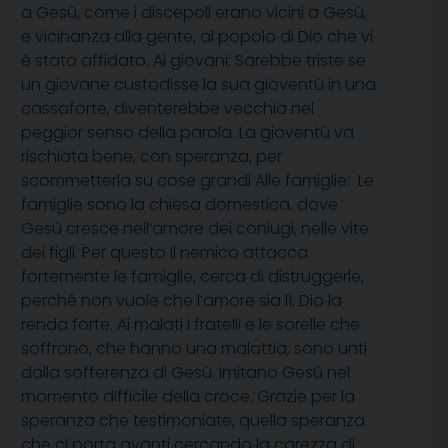
a Gesù, come i discepoli erano vicini a Gesù,
e vicinanza alla gente, al popolo di Dio che vi
è stato affidato. Ai giovani: Sarebbe triste se
un giovane custodisse la sua gioventù in una
cassaforte, diventerebbe vecchia nel
peggior senso della parola. La gioventù va
rischiata bene, con speranza, per
scommetterla su cose grandi Alle famiglie:  Le
famiglie sono la chiesa domestica, dove
Gesù cresce nell’amore dei coniugi, nelle vite
dei figli. Per questo il nemico attacca
fortemente le famiglie, cerca di distruggerle,
perché non vuole che l’amore sia lì. Dio la
renda forte. Ai malati I fratelli e le sorelle che
soffrono, che hanno una malattia, sono unti
dalla sofferenza di Gesù. Imitano Gesù nel
momento difficile della croce. Grazie per la
speranza che testimoniate, quella speranza
che ci porta avanti cercando la carezza di