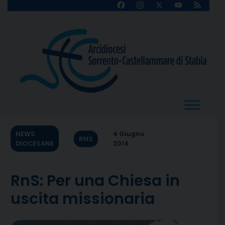
Skip
Facebook
Instagram
X
YouTube
Feed
Channel
to
content
NEWS
4 Giugno
RNS
DIOCESANE
2014
RnS: Per una Chiesa in
uscita missionaria