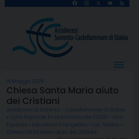
Skip
Facebook
Instagram
X
YouTube
Feed
Channel
to
content
15 Maggio 2025
Chiesa Santa Maria aiuto
dei Cristiani
Arcidiocesi di Sorrento - Castellammare di Stabia
»
Zona Pastorale II
»
Unità Pastorale 05/06 - Vico
Equense
»
San Marco Evangelista - Loc. Seiano
»
Chiesa Santa Maria aiuto dei Cristiani