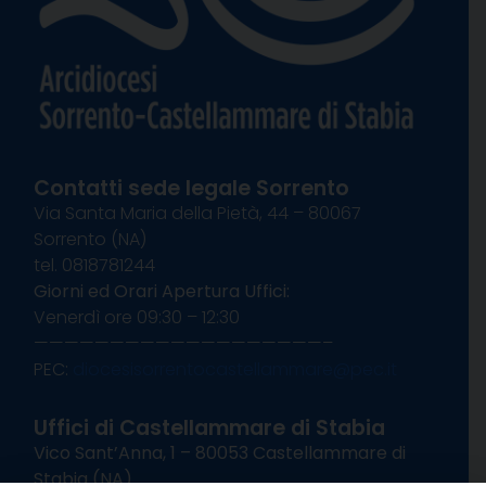
Contatti sede legale Sorrento
Via Santa Maria della Pietà, 44 – 80067
Sorrento (NA)
tel. 0818781244
Giorni ed Orari Apertura Uffici:
Venerdì ore 09:30 – 12:30
———————————————————–
PEC:
diocesisorrentocastellammare@pec.it
Uffici di Castellammare di Stabia
Vico Sant’Anna, 1 – 80053 Castellammare di
Stabia (NA)