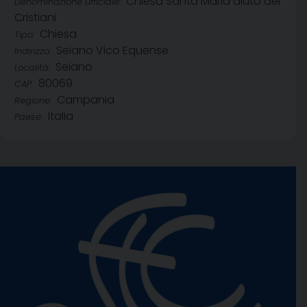
Chiesa Santa Maria aiuto dei
Denominazione ufficiale:
Cristiani
Chiesa
Tipo:
Seiano Vico Equense
Indirizzo:
Seiano
Località:
80069
CAP:
Campania
Regione:
Italia
Paese: