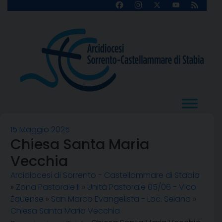
Skip
Facebook
Instagram
X
YouTube
Feed
Channel
to
content
15 Maggio 2025
Chiesa Santa Maria
Vecchia
Arcidiocesi di Sorrento - Castellammare di Stabia
»
Zona Pastorale II
»
Unità Pastorale 05/06 - Vico
Equense
»
San Marco Evangelista - Loc. Seiano
»
Chiesa Santa Maria Vecchia