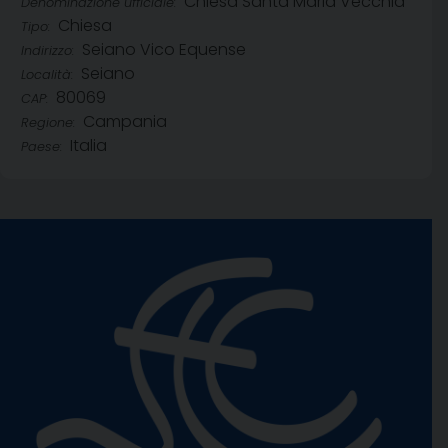
Chiesa Santa Maria Vecchia
Denominazione ufficiale:
Chiesa
Tipo:
Seiano Vico Equense
Indirizzo:
Seiano
Località:
80069
CAP:
Campania
Regione:
Italia
Paese: