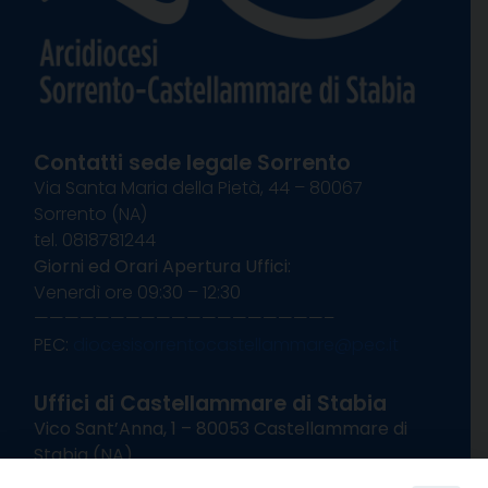
Contatti sede legale Sorrento
Via Santa Maria della Pietà, 44 – 80067
Sorrento (NA)
tel. 0818781244
Giorni ed Orari Apertura Uffici:
Venerdì ore 09:30 – 12:30
———————————————————–
PEC:
diocesisorrentocastellammare@pec.it
Uffici di Castellammare di Stabia
Vico Sant’Anna, 1 – 80053 Castellammare di
Stabia (NA)
tel. 0818714501