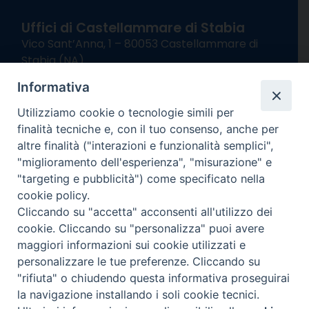
Uffici di Castellammare di Stabia
Vico Sant’Anna, 1 – 80053 Castellammare di
Stabia (NA)
tel. 0818714501
Informativa
Giorni ed Orari Apertura Uffici:
Lunedì e Mercoledì ore 09:00 – 13:00
Utilizziamo cookie o tecnologie simili per
Uffici Matrimoni:
finalità tecniche e, con il tuo consenso, anche per
Lunedì e Mercoledì ore 09:30 – 12:30
altre finalità ("interazioni e funzionalità semplici",
"miglioramento dell'esperienza", "misurazione" e
seguici su
"targeting e pubblicità") come specificato nella
cookie policy.
Facebook
Instagram
X
YouTube
Feed
Cliccando su "accetta" acconsenti all'utilizzo dei
Channel
cookie. Cliccando su "personalizza" puoi avere
Informativa Privacy
maggiori informazioni sui cookie utilizzati e
COPYRIGHT © 2013-2025
personalizzare le tue preferenze. Cliccando su
"rifiuta" o chiudendo questa informativa proseguirai
la navigazione installando i soli cookie tecnici.