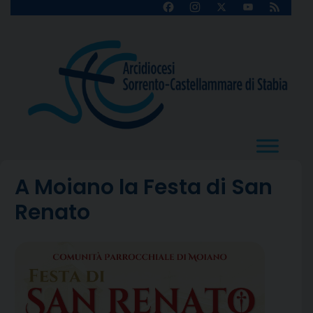
Skip
Facebook
Instagram
X
YouTube
Feed
Channel
to
content
A Moiano la Festa di San
Renato