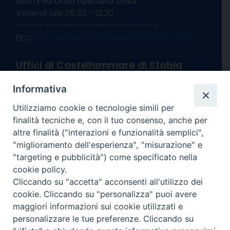
Giorni ed Orari Apertura Uffici:
Venerdì ore 09:30 – 12:30
———————————————————–
PEC:
diocesisorrentocastellammare@pec.it
Uffici di Castellammare di Stabia
Vico Sant’Anna, 1 – 80053 Castellammare di
Informativa
Stabia (NA)
tel. 0818714501
Utilizziamo cookie o tecnologie simili per
Giorni ed Orari Apertura Uffici:
finalità tecniche e, con il tuo consenso, anche per
Lunedì e Mercoledì ore 09:00 – 13:00
altre finalità ("interazioni e funzionalità semplici",
Uffici Matrimoni:
"miglioramento dell'esperienza", "misurazione" e
Lunedì e Mercoledì ore 09:30 – 12:30
"targeting e pubblicità") come specificato nella
cookie policy.
seguici su
Cliccando su "accetta" acconsenti all'utilizzo dei
cookie. Cliccando su "personalizza" puoi avere
Facebook
Instagram
X
YouTube
Feed
Channel
maggiori informazioni sui cookie utilizzati e
personalizzare le tue preferenze. Cliccando su
Informativa Privacy