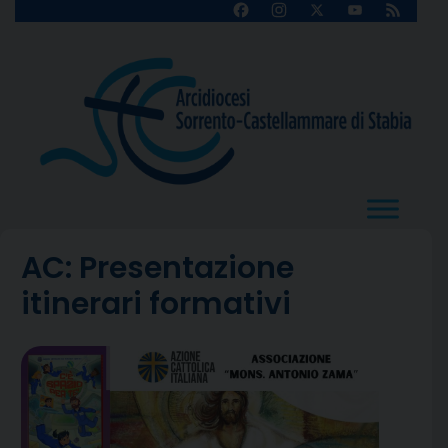
Skip
Facebook
Instagram
X
YouTube
Feed
Channel
to
content
AC: Presentazione
itinerari formativi