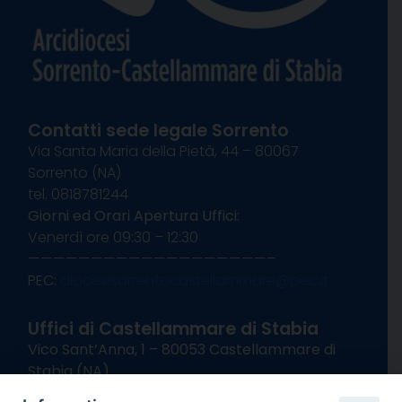
Contatti sede legale Sorrento
Via Santa Maria della Pietà, 44 – 80067
Sorrento (NA)
tel. 0818781244
Giorni ed Orari Apertura Uffici:
Venerdì ore 09:30 – 12:30
———————————————————–
PEC:
diocesisorrentocastellammare@pec.it
Uffici di Castellammare di Stabia
Vico Sant’Anna, 1 – 80053 Castellammare di
Stabia (NA)
tel. 0818714501