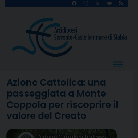
Skip
Facebook
Instagram
X
YouTube
Feed
Channel
to
content
Azione Cattolica: una
passeggiata a Monte
Coppola per riscoprire il
valore del Creato