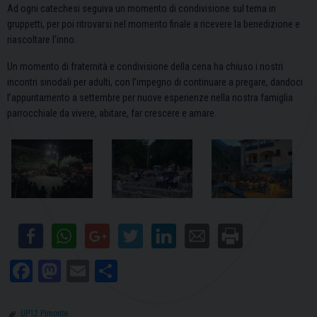
Ad ogni catechesi seguiva un momento di condivisione sul tema in
gruppetti, per poi ritrovarsi nel momento finale a ricevere la benedizione e
riascoltare l’inno.
Un momento di fraternità e condivisione della cena ha chiuso i nostri
incontri sinodali per adulti, con l’impegno di continuare a pregare, dandoci
l’appuntamento a settembre per nuove esperienze nella nostra famiglia
parrocchiale da vivere, abitare, far crescere e amare.
Fa
M
E
C
ce
as
m
on
bo
to
ail
di
UP12 Pimonte