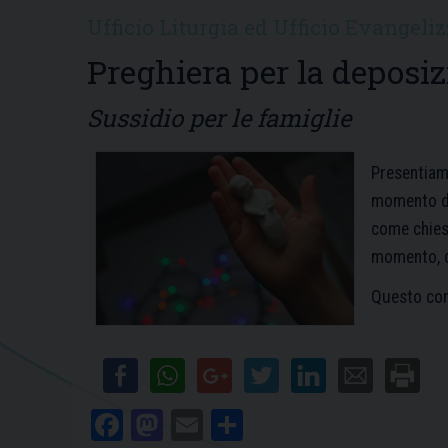
Ufficio Liturgia ed Ufficio Evangeli
Preghiera per la deposi
Sussidio per le famiglie
Presentiamo
momento di 
come chies
momento, c
Questo cont
Fa
M
E
C