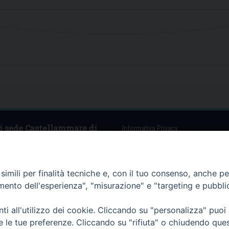
i sede Castellammare di
Informativa Privacy
Anna, 1 – 80053 Castellammare di
)
imili per finalità tecniche e, con il tuo consenso, anche per 
14501 – fax 0818715122
amento dell'esperienza", "misurazione" e "targeting e pubbli
rari Apertura Uffici:
ercoledì ore 09:00 – 13:00
trimoni:
i all'utilizzo dei cookie. Cliccando su "personalizza" puoi
ercoledì ore 09:30 – 12:30
re le tue preferenze. Cliccando su "rifiuta" o chiudendo que