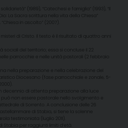
idarietà” (1989), “Catechesi e famiglia” (1993), “Il
io: La Sacra scrittura nella vita della Chiesa”
 “Chiesa in ascolto” (2007).
teri di Cristo. Il testo è il risultato di quattro anni
sociali del territorio; essa si concluse il 22
le parrocchie e nelle unità pastorali (2 febbraio
 nella preparazione e nella celebrazione del
ristico Diocesano (fase parrocchiale e zonale, 5-
2000).
un decennio di attenta preparazione alla luce
on può non essere pastorale nello svolgimento e
attedrale di Sorrento. A conclusione delle 26
Castellammare di Stabia, si tiene la solenne
rola testimoniata (luglio 2011).
Stabia per raggiunti limiti d’età.