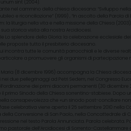
 unum sint
(2004).
nte nel cammino della chiesa diocesana: “Sviluppo nella sol
ileo e riconciliazione” (1999) , “In ascolto della Parola di D
la liturgia nella vita e nella missione della Chiesa (2003),
sua storica visita alla nostra Arcidiocesi.
e Lo splendore della Gloria: la celebrazione ecclesiale dei mis
elle proposte tutto il presbiterio diocesano.
ui incontra tutte le comunità parrocchiali e le diverse realtà 
ticolare a promuovere gli organismi di partecipazione nel
a Maria
(8 dicembre 1996) accompagna la Chiesa diocesana
 nei due pellegrinaggi ad Petri Sedem, nel Congresso Euca
l’ordinazione dei primi diaconi permanenti (30 dicembre 
e il primo Sinodo della Chiesa sorrentino-stabiese. Dopo 
iari, nella consapevolezza che «un sinodo post-conciliare n
a fase celebrativa viene aperta il 25 settembre 2010 nella C
ità della Conversione di San Paolo, nella Concattedrale di 
pressione nel testo
Parola Annunciata. Parola celebrata.
Pa
rno pastorale dell’Arcidiocesi di Sorrento-Castellammare di 