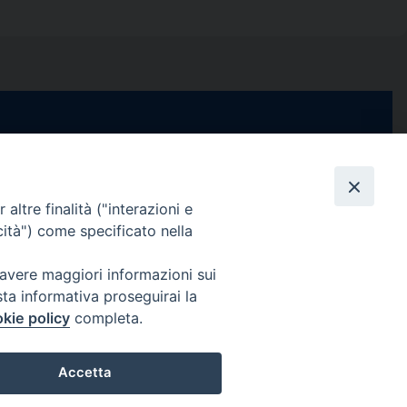
e di Stabia
seguici su
 Castellammare
Facebook
Instagram
X
YouTube
Feed
Channel
altre finalità ("interazioni e
cità") come specificato nella
ffici:
0 – 13:00
Informativa Privacy
 avere maggiori informazioni sui
COPYRIGHT © 2013-2025
sta informativa proseguirai la
 – 12:30
kie policy
completa.
Accetta