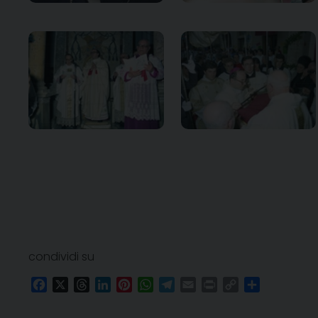
condividi su
Facebook
X
Threads
LinkedIn
Pinterest
WhatsApp
Telegram
Email
Print
Copy
Condividi
Link