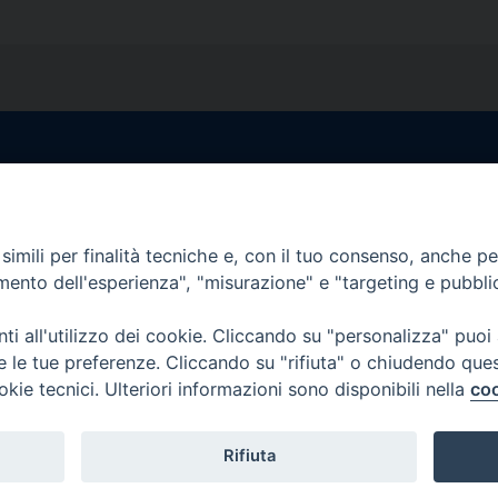
egale Sorrento
Uffici di Castellammar
la Pietà, 44 – 80067
Vico Sant’Anna, 1 – 80053
di Stabia (NA)
imili per finalità tecniche e, con il tuo consenso, anche per 
tel. 0818714501
amento dell'esperienza", "misurazione" e "targeting e pubbli
tura Uffici:
Giorni ed Orari Apertura U
12:30
Lunedì e Mercoledì ore 09:0
i all'utilizzo dei cookie. Cliccando su "personalizza" puoi
————————–
Uffici Matrimoni:
re le tue preferenze. Cliccando su "rifiuta" o chiudendo que
tocastellammare@pec.it
Lunedì e Mercoledì ore 09:30
okie tecnici. Ulteriori informazioni sono disponibili nella
coo
Rifiuta