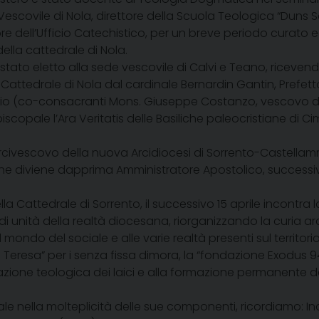
o Vescovile di Nola, direttore della Scuola Teologica “Duns 
ore dell’Ufficio Catechistico, per un breve periodo curato 
lla cattedrale di Nola.
è stato eletto alla sede vescovile di Calvi e Teano, riceve
 Cattedrale di Nola dal cardinale Bernardin Gantin, Prefe
izio (co-consacranti Mons. Giuseppe Costanzo, vescovo 
copale l’Ara Veritatis delle Basiliche paleocristiane di Cim
Arcivescovo della nuova Arcidiocesi di Sorrento-Castellam
 ne diviene dapprima Amministratore Apostolico, successi
a Cattedrale di Sorrento, il successivo 15 aprile incontra
 unità della realtà diocesana, riorganizzando la curia arc
do del sociale e alle varie realtà presenti sul territorio. 
 Teresa” per i senza fissa dimora, la “fondazione Exodus 9
mazione teologica dei laici e alla formazione permanente d
ocale nella molteplicità delle sue componenti, ricordiamo:
In