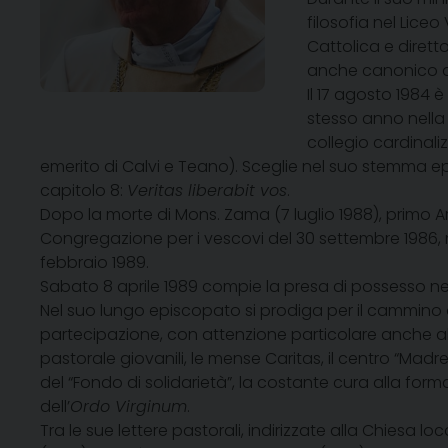
filosofia nel Lice
Cattolica e dirett
anche canonico de
Il 17 agosto 1984 
stesso anno nella
collegio cardinal
emerito di Calvi e Teano). Sceglie nel suo stemma epis
capitolo 8:
Veritas liberabit vos
.
Dopo la morte di Mons. Zama (7 luglio 1988), primo 
Congregazione per i vescovi del 30 settembre 1986,
febbraio 1989.
Sabato 8 aprile 1989 compie la presa di possesso nell
Nel suo lungo episcopato si prodiga per il cammino di
partecipazione, con attenzione particolare anche al mon
pastorale giovanili, le mense Caritas, il centro
“Madre
del “Fondo di solidarietà”, la costante cura alla for
dell’
Ordo Virginum
.
Tra le sue lettere pastorali, indirizzate alla Chiesa l