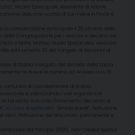
Scoto”, Vicario Episcopale, Assistente di Azione
economo della parrocchia di San Felice in Pincis e
ndo la consacrazione episcopale il 20 ottobre dello
tto della Congregazione per i vescovi e decano del
di Nola e Mons. Matteo Guido Sperandeo, vescovo
itile ed il versetto 32 del Vangelo di Giovanni al
mare di Stabia a seguito del decreto della Sacra
vamente ne riceve la nomina ad Arcivescovo l’8
 la comunità di Castellammare di Stabia.
ivescovile e valorizzando i vari organismi di
In tal senso si ricorda l’incremento dei centri di
4”,
la Casa di spiritualità
“Armida Barelli”, l’istituzione
el clero, l’istituzione del diaconato permanente e
cominciare dal Principio
(1991), Veni Creator Spiritus