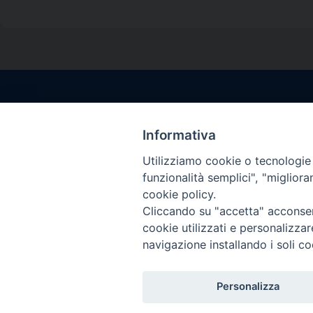
Contatti sede l
Via Santa Maria del
Informativa
Sorrento (NA)
Utilizziamo cookie o tecnologie s
tel. 0818781244
funzionalità semplici", "miglior
Giorni ed Orari Aper
cookie policy.
Venerdì ore 09:30 – 
Cliccando su "accetta" acconsent
———————————
cookie utilizzati e personalizza
PEC:
diocesisorren
navigazione installando i soli co
Personalizza