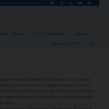
Facebook
Instagram
X
YouTube
Feed
Sisto II, papa, e compagni, martiri
Channel
orale
Clero
Vita Consacrata
Laicato
Comunicazioni
iuseppe e Maria Domenica Pacchiano. Il successivo
 di San Felice in Pincis. Nipote di Mons. Antonio
ima nel Seminario Vescovile di Nola, poi presso il
mpano di Napoli. Si è laureato in filosofia presso
fo Binni.
io Regionale di Benevento, professore di storia e