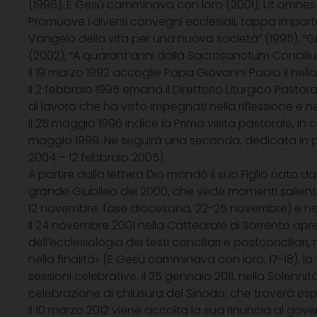
(1996),
E Gesù
camminava con loro (2001),
Ut omnes
Promuove i diversi convegni ecclesiali, tappa importa
Vangelo della vita per una nuova società” (1995), “Giub
(2002), “A quarant’anni dalla Sacrosanctum Concilium: 
Il 19 marzo 1992 accoglie Papa Giovanni Paolo II nella 
Il 2 febbraio 1995 emana il Direttorio Liturgico Pastoral
di lavoro che ha visto impegnati nella riflessione e n
Il 25 maggio 1996 indice la Prima visita pastorale, in c
maggio 1999. Ne seguirà una seconda, dedicata in par
2004 – 12 febbraio 2005).
A partire dalla lettera
Dio mandò il suo Figlio nato d
grande Giubileo del 2000, che vede momenti salienti
12 novembre; fase diocesana, 22-25 novembre) e nel
Il 24 novembre 2001 nella Cattedrale di Sorrento apr
dell’ecclesiologia dei testi conciliari e postconcil
nella finalità» (
E Gesù camminava con loro, 17-18
), l
sessioni celebrative, il 25 gennaio 2011, nella Solenn
celebrazione di chiusura del Sinodo, che troverà es
Il 10 marzo 2012 viene accolta la sua rinuncia al gove