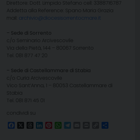
Direttore: Dott. Limpido Stefano cell: 3388716787
Addetta alla Reference: Spano Maria Grazia
mail:
archivio@diocesisorrentocmare.it
– Sede di Sorrento
c/o Seminario Arcivescovile
Via della Pietà, 144 – 80067 Sorrento
Tel. 081 877 47 20
– Sede di Castellammare di Stabia
c/o Curia Arcivescovile
Vico Sant’Anna, 1 – 80053 Castellammare di
Stabia
Tel. 081 871 45 01
condividi su
Facebook
X
Threads
LinkedIn
Pinterest
WhatsApp
Telegram
Email
Print
Copy
Condividi
Link