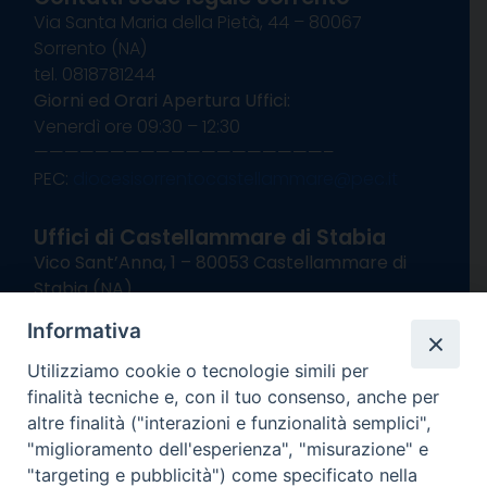
Via Santa Maria della Pietà, 44 – 80067
Sorrento (NA)
tel. 0818781244
Giorni ed Orari Apertura Uffici:
Venerdì ore 09:30 – 12:30
———————————————————–
PEC:
diocesisorrentocastellammare@pec.it
Uffici di Castellammare di Stabia
Vico Sant’Anna, 1 – 80053 Castellammare di
Stabia (NA)
tel. 0818714501
Informativa
Giorni ed Orari Apertura Uffici:
Lunedì e Mercoledì ore 09:00 – 13:00
Utilizziamo cookie o tecnologie simili per
Uffici Matrimoni:
finalità tecniche e, con il tuo consenso, anche per
Lunedì e Mercoledì ore 09:30 – 12:30
altre finalità ("interazioni e funzionalità semplici",
"miglioramento dell'esperienza", "misurazione" e
seguici su
"targeting e pubblicità") come specificato nella