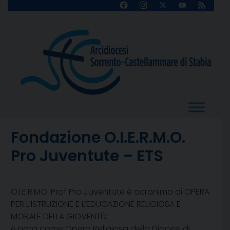
Skip
Facebook
Instagram
X
YouTube
Feed
Channel
to
content
Fondazione O.I.E.R.M.O.
Pro Juventute – ETS
O.I.E.R.MO. Prof Pro Juventute è acronimo di OPERA
PER L’ISTRUZIONE E L’EDUCAZIONE RELIGIOSA E
MORALE DELLA GIOVENTÙ;
è nata come Opera Religiosa della Diocesi di