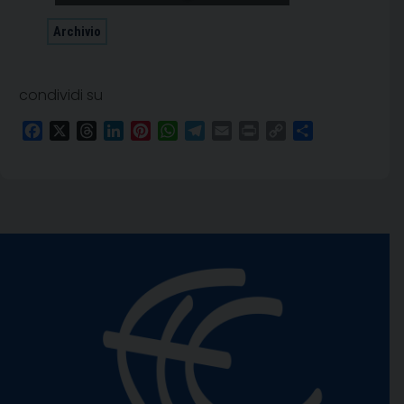
Archivio
condividi su
Facebook
X
Threads
LinkedIn
Pinterest
WhatsApp
Telegram
Email
Print
Copy
Condividi
Link