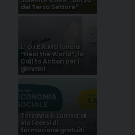
del Terzo Settore”
L’ O.I.E.R.MO lancia
“Heal the World”, la
Call to Action per i
giovani
Terzavia & Lumsa: al
via i corsi di
formazione gratuiti