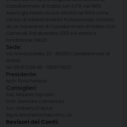
Castellammare di Stabia con D.P.R. nel 1965.
Aveva già iniziato la sua attività nel 1954 come
Centro di Addestramento Professionale, fondato
da un Sacerdote di Castellammare di Stabia: Don
Carnevali. Dal dicembre 2001 si è eretta a
Fondazione ONLUS.
Sede:
Via Annunziatella, 23 - 80053 Castellammare di
Stabia
tel: 081.872.68.48 - 081.871.19.07
Presidente:
Arch. Flora Porreca
Consiglieri:
Sac. Maurizio Esposito
Dott. Gennaro Carotenuto
Avv. Umberto D'Apice
Sig.ra Antonietta Palummo,
ov
Revisori dei Conti: