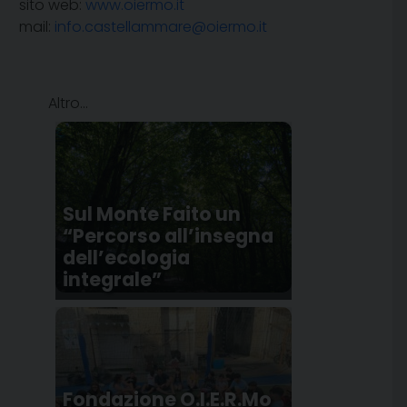
sito web:
www.oiermo.it
mail:
info.castellammare@oiermo.it
Altro...
Sul Monte Faito un
“Percorso all’insegna
dell’ecologia
integrale”
Fondazione O.I.E.R.Mo