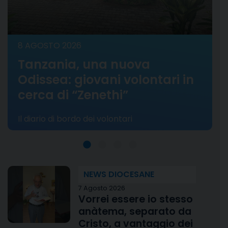
8 AGOSTO 2026
8
Tanzania, una nuova
Odissea: giovani volontari in
cerca di “Zenethi”
Il diario di bordo dei volontari
N
s
NEWS DIOCESANE
7 Agosto 2026
Vorrei essere io stesso
anàtema, separato da
Cristo, a vantaggio dei