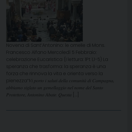
Novena di Sant’Antonino: le omelie di Mons.
Francesco Alfano Mercoledì 5 Febbraio:
celebrazione Eucaristica (I lettura: 1Pt 1,1-5) La
speranza che trasforma: la speranza è una
forza che rinnova la vita e orienta verso la
pienezza“𝑉𝑖 𝑝𝑜𝑟𝑡𝑜 𝑖 𝑠𝑎𝑙𝑢𝑡𝑖 𝑑𝑒𝑙𝑙𝑎 𝑐𝑜𝑚𝑢𝑛𝑖𝑡𝑎̀ 𝑑𝑖 𝐶𝑎𝑚𝑝𝑎𝑔𝑛𝑎,
𝑎𝑏𝑏𝑖𝑎𝑚𝑜 𝑠𝑖𝑔𝑙𝑎𝑡𝑜 𝑢𝑛 𝑔𝑒𝑚𝑒𝑙𝑙𝑎𝑔𝑔𝑖𝑜 𝑛𝑒𝑙 𝑛𝑜𝑚𝑒 𝑑𝑒𝑙 𝑆𝑎𝑛𝑡𝑜
𝑃𝑟𝑜𝑡𝑒𝑡𝑡𝑜𝑟𝑒, 𝐴𝑛𝑡𝑜𝑛𝑖𝑛𝑜 𝐴𝑏𝑎𝑡𝑒. 𝑄𝑢𝑒𝑠𝑡𝑎 […]