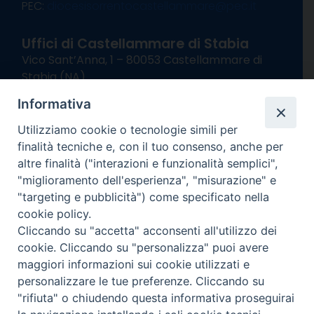
PEC:
diocesisorrentocastellammare@pec.it
Uffici di Castellammare di Stabia
Vico Sant’Anna, 1 – 80053 Castellammare di
Stabia (NA)
tel. 0818714501
Informativa
Giorni ed Orari Apertura Uffici:
Lunedì e Mercoledì ore 09:00 – 13:00
Utilizziamo cookie o tecnologie simili per
Uffici Matrimoni:
finalità tecniche e, con il tuo consenso, anche per
Lunedì e Mercoledì ore 09:30 – 12:30
altre finalità ("interazioni e funzionalità semplici",
"miglioramento dell'esperienza", "misurazione" e
seguici su
"targeting e pubblicità") come specificato nella
cookie policy.
Facebook
Instagram
X
YouTube
Feed
Cliccando su "accetta" acconsenti all'utilizzo dei
Channel
cookie. Cliccando su "personalizza" puoi avere
Informativa Privacy
maggiori informazioni sui cookie utilizzati e
COPYRIGHT © 2013-2025
personalizzare le tue preferenze. Cliccando su
"rifiuta" o chiudendo questa informativa proseguirai