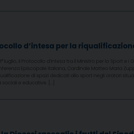
tocollo d’intesa per la riqualificazio
1° luglio, il Protocollo d’intesa tra il Ministro per lo Sport e i
nferenza Episcopale Italiana, Cardinale Matteo Maria Zup
qualificazione di spazi dedicati allo sport negli oratori sit
 sociali e educative. […]