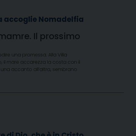
ia accoglie Nomadelfia
amamre. Il prossimo
odire una promessa. Alla Villa
, il mare accarezza la costa con il
te una accanto all’altra, sembrano
di Dio, che è in Cristo