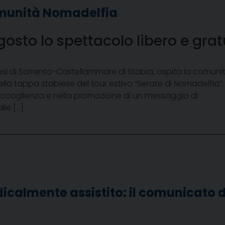
omunità Nomadelfia
osto lo spettacolo libero e gratu
ocesi di Sorrento-Castellammare di Stabia, ospita la comuni
lla tappa stabiese del tour estivo “Serate di Nomadelfia”.
ll’accoglienza e nella promozione di un messaggio di
lle […]
icalmente assistito: il comunicato d