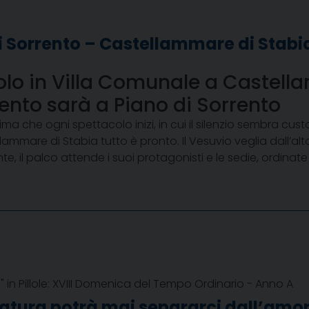
i Sorrento – Castellammare di Stab
olo in Villa Comunale a Castell
to sarà a Piano di Sorrento
a che ogni spettacolo inizi, in cui il silenzio sembra cust
mmare di Stabia tutto è pronto. Il Vesuvio veglia dall’alto
te, il palco attende i suoi protagonisti e le sedie, ordina
 in Pillole: XVIII Domenica del Tempo Ordinario - Anno A
tura potrà mai separarci dall’amore 