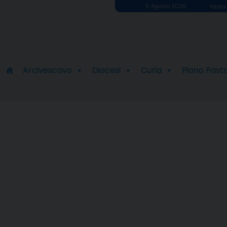
6 Agosto 2026
Festa 
Arcivescovo
Diocesi
Curia
Piano Past