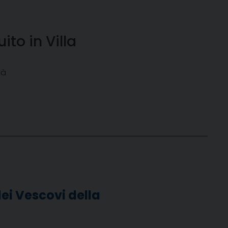
ito in Villa
tà
ei Vescovi della