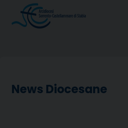
Skip
to
content
News Diocesane