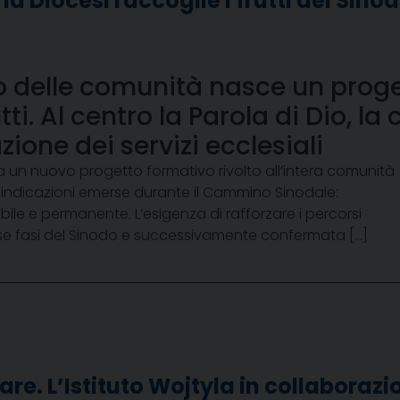
la Diocesi raccoglie i frutti del Sin
to delle comunità nasce un prog
ti. Al centro la Parola di Dio, la 
zione dei servizi ecclesiali
a un nuovo progetto formativo rivolto all’intera comunità
i indicazioni emerse durante il Cammino Sinodale:
le e permanente. L’esigenza di rafforzare i percorsi
verse fasi del Sinodo e successivamente confermata […]
e. L’Istituto Wojtyla in collaborazi