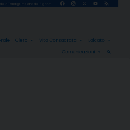
Facebook
Instagram
X
YouTube
Feed
della Trasfigurazione del Signore
Channel
orale
Clero
Vita Consacrata
Laicato
Comunicazioni