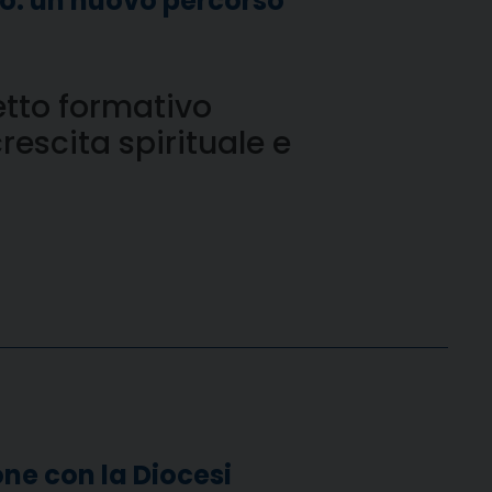
odo: un nuovo percorso
etto formativo
crescita spirituale e
one con la Diocesi