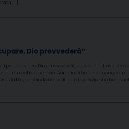
serata […]
cupare, Dio provvederà”
n ti preoccupare, Dio provvederà”, questa è la frase che
ha aiutato nel mio servizio. Abramo ci ha accompagnato 
ova da Dio, gli chiede di sacrificare suo figlio che ha a