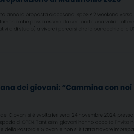
arto anno la proposta diocesana: SpoSi? 2 weekend verso il 
rimonio che possa essere da una parte una valida alternat
ativi o di studio) a vivere i percorsi che le parrocchie e le 
ana dei giovani: “Cammina con noi 
ei Giovani si è svolta ieri sera, 24 novembre 2024, press
spazio di OPEN. Tantissimi giovani hanno accolto l’invito 
pe della Pastorale Giovanile non si è fatta trovare imprepa