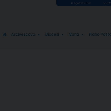
8 Agosto 2026
San D
Arcivescovo
Diocesi
Curia
Piano Past