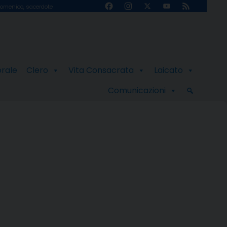
Facebook
Instagram
X
YouTube
Feed
omenico, sacerdote
Channel
orale
Clero
Vita Consacrata
Laicato
Comunicazioni