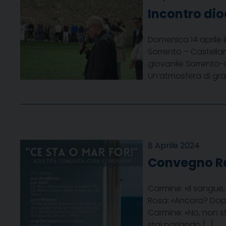
Incontro di
Domenica 14 aprile i
Sorrento – Castella
giovanile Sorrento-
Un’atmosfera di gran
8 Aprile 2024
Convegno Reg
Carmine: «Il sangue,
Rosa: «Ancora? Dopo
Carmine: «No, non s
stai parlando […]