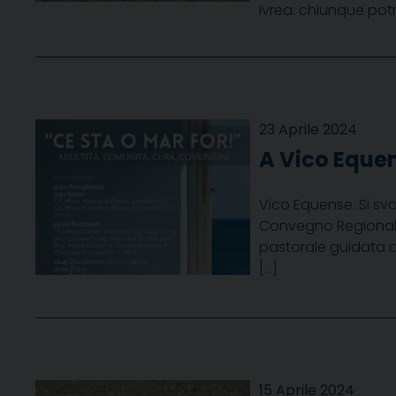
Ivrea: chiunque potr
23 Aprile 2024
A Vico Equen
Vico Equense. Si svo
Convegno Regionale 
pastorale guidata d
[…]
15 Aprile 2024