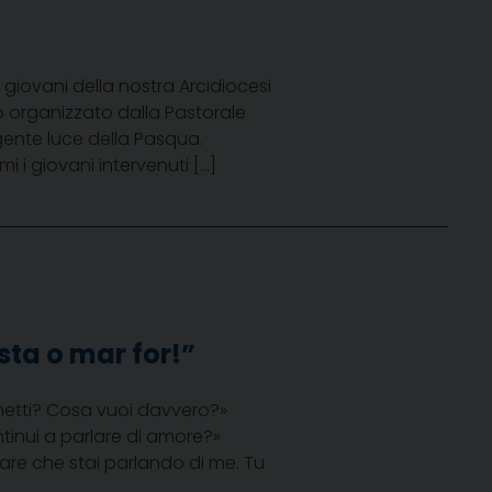
giovani della nostra Arcidiocesi
 organizzato dalla Pastorale
gente luce della Pasqua.
i i giovani intervenuti […]
sta o mar for!”
 metti? Cosa vuoi davvero?»
inui a parlare di amore?»
are che stai parlando di me. Tu