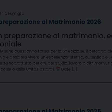
er la Famiglia
i preparazione al Matrimonio 2026
 preparazione al matrimonio, eq
oniale
!Anche quest’anno torna, per la 5ª edizione, il percorso d
io e desidera vivere un’esperienza intensa, autentica e… d
tta soprattutto per chi, per studio, lavoro o altri motivi, 
occhie o delle Unità Pastorali.
Date […]
i preparazione al Matrimonio 2025