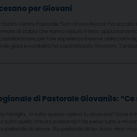
ocesano per Giovani
l nostro Centro Pastorale “Don Onorio Rocca” ha accolto i 
mmare di Stabia che hanno vissuto il terzo appuntamento
Castellammare, per fare esperienza insieme della coinvol
de gioia e cordialità ha caratterizzato l’incontro. Tantissim
ionale di Pastorale Giovanile: “Ce 
 la famiglia… in tutto questo casino tu dove stai? Dove ti
 tutto quello che sto passando? Ho perso tutto e mi cont
to parlando di amore. Sto parlando di te». Rosa: «Non mi p