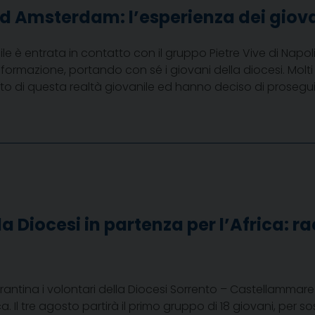
ad Amsterdam: l’esperienza dei giova
ile è entrata in contatto con il gruppo Pietre Vive di Nap
 formazione, portando con sé i giovani della diocesi. Molti 
rato di questa realtà giovanile ed hanno deciso di prosegui
la Diocesi in partenza per l’Africa: ra
antina i volontari della Diocesi Sorrento – Castellammare
ca. Il tre agosto partirà il primo gruppo di 18 giovani, per s