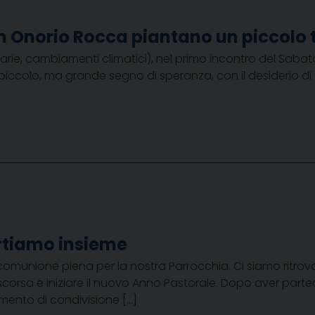
on Onorio Rocca piantano un piccolo 
itarie, cambiamenti climatici), nel primo incontro del Sabat
piccolo, ma grande segno di speranza, con il desiderio di
rtiamo insieme
munione piena per la nostra Parrocchia. Ci siamo ritrova
scorsa e iniziare il nuovo Anno Pastorale. Dopo aver part
ento di condivisione […]