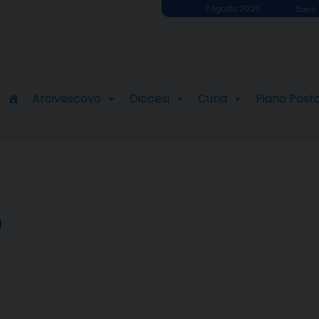
7 Agosto 2026
Santi 
Arcivescovo
Diocesi
Curia
Piano Past
o