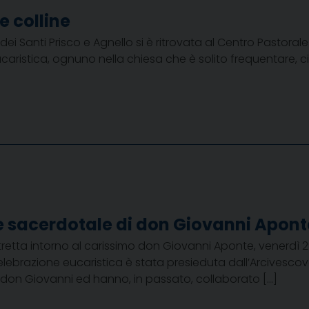
e colline
i Santi Prisco e Agnello si è ritrovata al Centro Pastora
ristica, ognuno nella chiesa che è solito frequentare, ci s
ne sacerdotale di don Giovanni Apont
stretta intorno al carissimo don Giovanni Aponte, venerdì 
celebrazione eucaristica è stata presieduta dall’Arcivesco
 don Giovanni ed hanno, in passato, collaborato […]