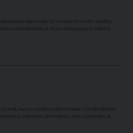
lla devozione dei fedeli. Un momento molto sentito
 mentre internamente è stata restaurata la volta e
icirelli, nuovo vicario parrocchiale. Condividiamo
ristian, Il cammino di Avvento che ci prepara al