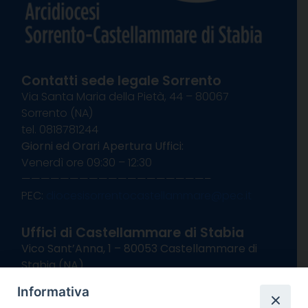
Contatti sede legale Sorrento
Via Santa Maria della Pietà, 44 – 80067
Sorrento (NA)
tel. 0818781244
Giorni ed Orari Apertura Uffici:
Venerdì ore 09:30 – 12:30
———————————————————–
PEC:
diocesisorrentocastellammare@pec.it
Uffici di Castellammare di Stabia
Vico Sant’Anna, 1 – 80053 Castellammare di
Stabia (NA)
tel. 0818714501
Informativa
Giorni ed Orari Apertura Uffici: