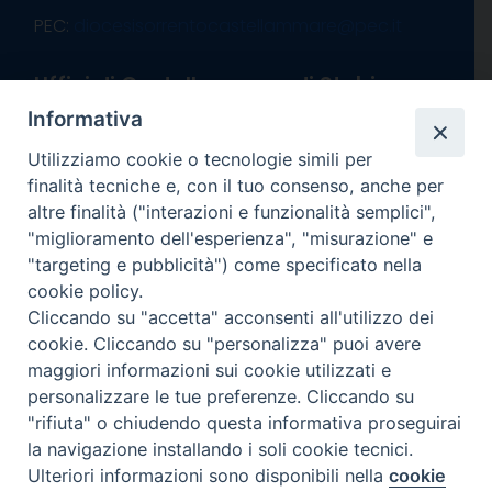
PEC:
diocesisorrentocastellammare@pec.it
Uffici di Castellammare di Stabia
Vico Sant’Anna, 1 – 80053 Castellammare di
Informativa
Stabia (NA)
Utilizziamo cookie o tecnologie simili per
tel. 0818714501
finalità tecniche e, con il tuo consenso, anche per
Giorni ed Orari Apertura Uffici:
altre finalità ("interazioni e funzionalità semplici",
Lunedì e Mercoledì ore 09:00 – 13:00
"miglioramento dell'esperienza", "misurazione" e
Uffici Matrimoni:
"targeting e pubblicità") come specificato nella
Lunedì e Mercoledì ore 09:30 – 12:30
cookie policy.
Cliccando su "accetta" acconsenti all'utilizzo dei
seguici su
cookie. Cliccando su "personalizza" puoi avere
Facebook
Instagram
X
YouTube
Feed
maggiori informazioni sui cookie utilizzati e
Channel
personalizzare le tue preferenze. Cliccando su
Informativa Privacy
"rifiuta" o chiudendo questa informativa proseguirai
la navigazione installando i soli cookie tecnici.
COPYRIGHT © 2013-2025
Ulteriori informazioni sono disponibili nella
cookie
Preferenze Cookie