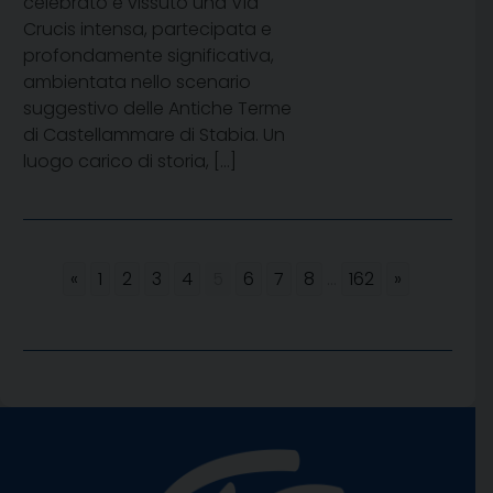
celebrato e vissuto una Via
Crucis intensa, partecipata e
profondamente significativa,
ambientata nello scenario
suggestivo delle Antiche Terme
di Castellammare di Stabia. Un
luogo carico di storia, […]
«
1
2
3
4
5
6
7
8
...
162
»