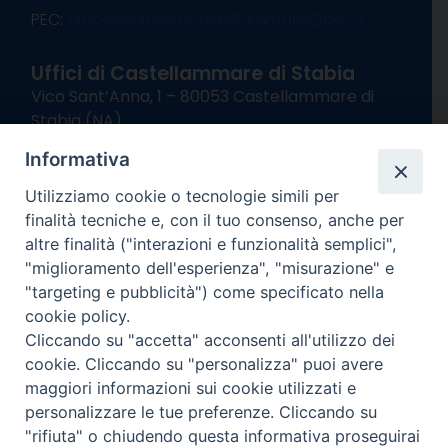
PEC:
diocesisorrentocastellammare@pec.it
Uffici di Castellammare di Stabia
Vico Sant’Anna, 1 – 80053 Castellammare di
Stabia (NA)
tel. 0818714501
Informativa
Giorni ed Orari Apertura Uffici:
Lunedì e Mercoledì ore 09:00 – 13:00
Utilizziamo cookie o tecnologie simili per
Uffici Matrimoni:
finalità tecniche e, con il tuo consenso, anche per
Lunedì e Mercoledì ore 09:30 – 12:30
altre finalità ("interazioni e funzionalità semplici",
"miglioramento dell'esperienza", "misurazione" e
seguici su
"targeting e pubblicità") come specificato nella
cookie policy.
Facebook
Instagram
X
YouTube
Feed
Cliccando su "accetta" acconsenti all'utilizzo dei
Channel
cookie. Cliccando su "personalizza" puoi avere
Informativa Privacy
maggiori informazioni sui cookie utilizzati e
COPYRIGHT © 2013-2025
personalizzare le tue preferenze. Cliccando su
"rifiuta" o chiudendo questa informativa proseguirai