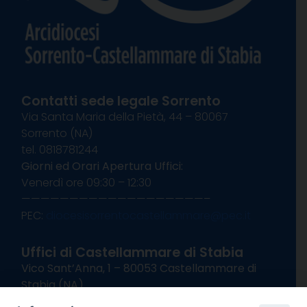
Contatti sede legale Sorrento
Via Santa Maria della Pietà, 44 – 80067
Sorrento (NA)
tel. 0818781244
Giorni ed Orari Apertura Uffici:
Venerdì ore 09:30 – 12:30
———————————————————–
PEC:
diocesisorrentocastellammare@pec.it
Uffici di Castellammare di Stabia
Vico Sant’Anna, 1 – 80053 Castellammare di
Stabia (NA)
tel. 0818714501