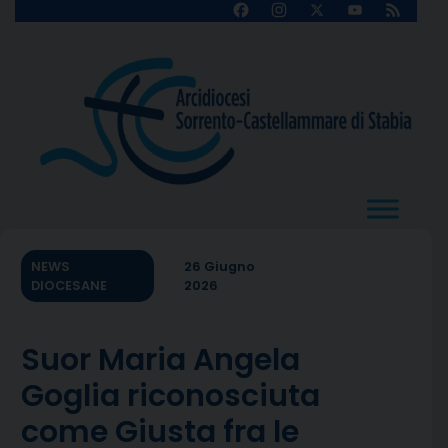
Skip
Facebook
Instagram
X
YouTube
Feed
Channel
to
content
NEWS
26 Giugno
DIOCESANE
2026
Suor Maria Angela
Goglia riconosciuta
come Giusta fra le