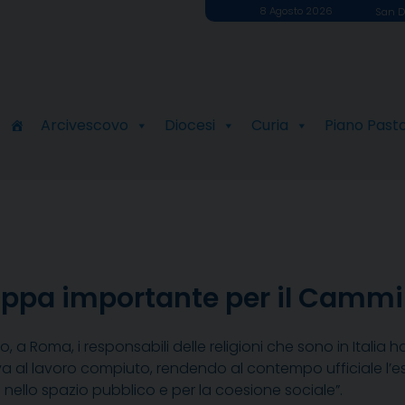
8 Agosto 2026
San D
Arcivescovo
Diocesi
Curia
Piano Past
a tappa importante per il Camm
no, a Roma, i responsabili delle religioni che sono in Italia
a al lavoro compiuto, rendendo al contempo ufficiale l’es
ni nello spazio pubblico e per la coesione sociale”.