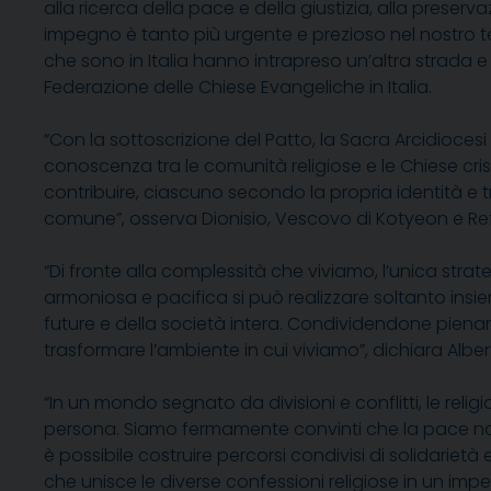
alla ricerca della pace e della giustizia, alla preser
impegno è tanto più urgente e prezioso nel nostro tempo
che sono in Italia hanno intrapreso un’altra strada 
Federazione delle Chiese Evangeliche in Italia.
“Con la sottoscrizione del Patto, la Sacra Arcidioces
conoscenza tra le comunità religiose e le Chiese c
contribuire, ciascuno secondo la propria identità e t
comune”,
osserva
Dionisio, Vescovo di
Kotyeon
e Ref
“Di fronte alla complessità che viviamo, l’unica stra
armoniosa e pacifica si può realizzare soltanto insie
future e della società intera. Condividendone pienam
trasformare l’ambiente in cui viviamo”, dichiara Albe
“In un mondo segnato da divisioni e conflitti, le reli
persona. Siamo fermamente convinti che la pace nasc
è possibile costruire percorsi condivisi di solidarie
che unisce le diverse confessioni religiose in un im