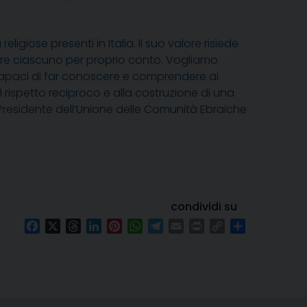
giose presenti in Italia. Il suo valore risiede
ere ciascuno per proprio
conto. Vogliamo
capaci di far conoscere e comprendere ai
l rispetto reciproco e alla costruzione di una
, Presidente dell’Unione delle Comunità Ebraiche
condividi su
Facebook
X
Threads
LinkedIn
Pinterest
WhatsApp
Telegram
Email
Print
Copy
Condividi
Link