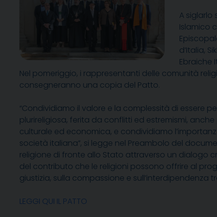
A siglarlo
Islamico cu
Episcopale
d’Italia
,
Si
Ebraiche I
Nel pomeriggio, i rappresentanti delle comunità reli
consegneranno una copia del Patto.
“Condividiamo il valore e la complessità di essere pe
plurireligiosa, ferita da conflitti ed estremismi, anch
culturale ed economica, e condividiamo l’importanza d
società italiana”, si legge nel Preambolo del docum
religione di fronte allo Stato attraverso un dialogo cr
del contributo che le religioni possono offrire al pro
giustizia, sulla compassione e sull’interdipendenza t
LEGGI QUI IL PATTO