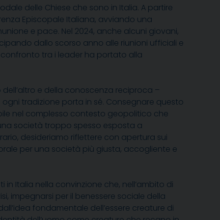
le delle Chiese che sono in Italia. A partire
nferenza Episcopale Italiana, avviando una
munione e pace. Nel 2024, anche alcuni giovani,
cipando dallo scorso anno alle riunioni ufficiali e
i confronto tra i leader ha portato
alla
o dell’altro e della conoscenza reciproca
–
 ogni tradizione porta in sé
.
Consegnare questo
abile nel complesso contesto geopolitico che
 a una società troppo spesso esposta a
ario, desideriamo riflettere con apertura sui
corale per una società più giusta, accogliente e
i in Italia nella convinzione che, nell’ambito di
si, impegnarsi per il benessere sociale della
dall’idea fondamentale dell’essere creature di
’identità dell’uomo come creature che recano in