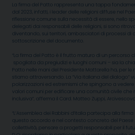
La firma del Patto rappresenta una tappa fondamenta
dal 2023, infatti, i leader delle religioni diffuse ne
riflessione comune sulla necessità di essere, nello 
delegati dai responsabili delle religioni, si sono ritr
diventando, sui territori, ambasciatori di processi d
sottoscrizione del documento
.
“
La firma
del Patto
è il frutto maturo
di u
n percorso ch
spogliata
da pregiudizi e luoghi comuni
–
sia
la chi
Patto
nelle mani del Presidente Mattarella
ha, per le
stiamo attraversando
.
La “Via italiana del dialogo”
polarizzazioni ed estremismi che spingono a vedere ne
valori comuni per edificare una comunità civile che r
inclusiva
”, afferma il Card. Matteo Zuppi, Arcivescovo
“
L’Assemblea dei Rabbini d’Italia partecipa alla firma 
questo accordo e nel contesto concreto del Paese in cu
collettività, pensare a progetti responsabili per il
D.O; ricordiamo in particolare a questo proposito, d