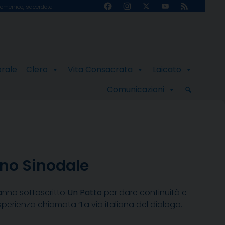
Facebook
Instagram
X
YouTube
Feed
omenico, sacerdote
Channel
orale
Clero
Vita Consacrata
Laicato
Comunicazioni
ino Sinodale
 hanno sottoscritto
Un Patto
per dare continuità e
perienza chiamata “La via italiana del dialogo.