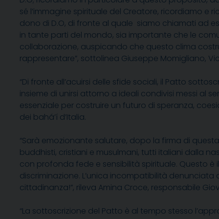
sé l’immagine spirituale del Creatore, ricordiamo e
dono di D.O,
di fronte al quale siamo chiamati ad es
in tante parti del mondo, sia importante che le comu
collaborazione, auspicando che questo clima costrut
rappresentare
”,
sottolinea
Giuseppe Momigliano
,
Vi
“Di fronte all’acuirsi delle sfide sociali, il Patto s
insieme di unirsi attorno a ideali condivisi messi al
essenziale per costruire un futuro di speranza, coesio
dei
bahá’í
d’Italia.
“
Sarà
emozionante salutare
, dopo la firma di quest
buddhisti, cristiani e musulmani, tutti italiani dalla n
con profonda fede e sensibilità spirituale. Questo è i
discriminazione. L
’
unica incompatibilità denunciata a
cittadinanza!”, rileva Amina Croce
, responsabile Gio
“La sottoscrizione del Patto è al tempo stesso l’ap