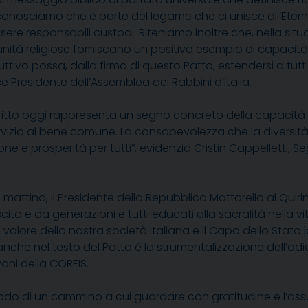
 riconosciamo che è parte del legame che ci unisce all’Et
sere responsabili custodi.
Riteniamo inoltre che, nella situa
nità religiose forniscano un positivo esempio di capacità 
tivo possa, dalla firma di questo Patto, estendersi a tu
ce
Presidente dell’
Assemblea dei Rabbini d’Italia
.
ottoscritto oggi rappresenta un segno concreto della capacità
 servizio al bene comune. La consapevolezza che la diversit
ne e prosperità per tutti”, evidenzia Cristin Cappelletti, S
a mattina,
il Presidente della Repubblica Mattarella al Quirin
ascita e da generazioni e tutti educati alla sacralità nella 
l valore della nostra società italiana e il Capo dello Stato 
nche nel testo del Patto è la strumentalizzazione dell
’
odi
vani
della
COREIS.
prodo di un cammino a cui guardare con gratitudine e l’as