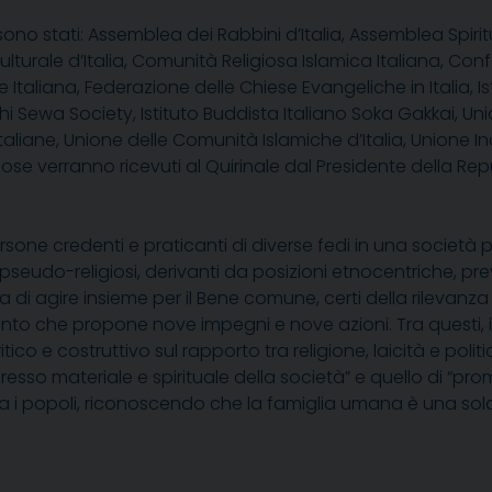
 sono stati:
Assemblea dei Rabbini d’Italia
,
Assemblea Spirit
lturale d’Italia
,
Comunità Religiosa Islamica Italiana
,
Conf
 Italiana
,
Federazione delle Chiese Evangeliche in Italia
,
I
khi Sewa Society
,
Istituto Buddista Italiano Soka Gakkai
,
Uni
taliane
,
Unione delle Comunità Islamiche d’Italia
,
Unione In
giose verranno ricevut
i
al Quirinale dal Presidente della Rep
rsone credenti e praticanti di diverse fedi in una società
e pseudo-religiosi, derivanti da posizioni etnocentriche, pr
i agire insieme per il Bene comune, certi della rilevanza d
ento che propone nove impegni e nove azioni. Tra questi,
itico e costruttivo sul rapporto tra religione, laicità e pol
gresso materiale e spirituale della società” e quello
di
“prom
ra i popoli, riconoscendo che la famiglia umana è una sola