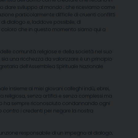
erno dare sviluppo al mondo , che riceviamo come
zione particolarmente difficile di cruenti conflitti
di dialogo e, laddove possibile, di
tti coloro che in questo momento siamo qui a
 delle comunità religiose e della società nel suo
à sia una ricchezza da valorizzare è un principio
egretaria dell’Assemblea Spirituale Nazionale
ale insieme ai miei giovani colleghi indù, ebrei,
vita religiosa, senza artifici e senza complessi ma
lo ha
sempre
riconosciuto condannando ogni
o contro i credenti per negare la nostra
sunzione responsabile di un impegno al dialogo,