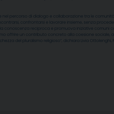
l percorso di dialogo e collaborazione tra le comunità reli
ncontrarsi, confrontarsi e lavorare insieme, senza proced
a la conoscenza reciproca e promuova iniziative comuni 
siamo offrire un contributo concreto alla coesione sociale, a
hezza del pluralismo religioso”, dichiara Livia Ottolenghi