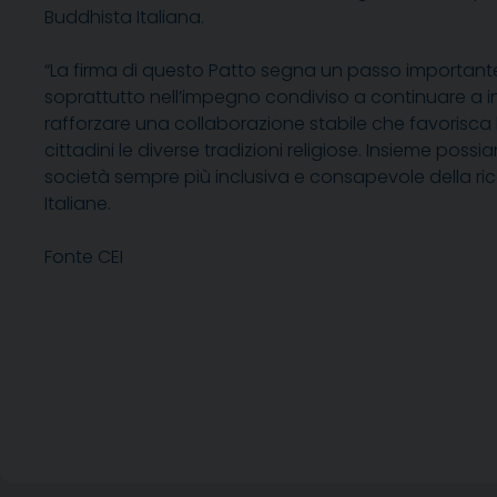
Buddhista Italiana.
“La firma di questo Patto segna un passo importante ne
soprattutto nell’impegno condiviso a continuare a i
rafforzare una collaborazione stabile che favorisc
cittadini le diverse tradizioni religiose. Insieme pos
società sempre più inclusiva e consapevole della ricc
Italiane.
Fonte CEI