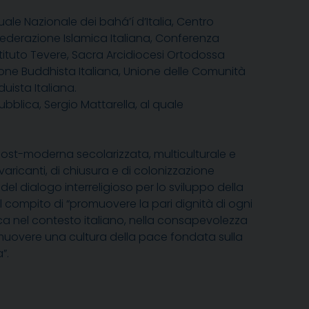
uale Nazionale dei
bahá’í
d’Italia
,
Centro
ederazione Islamica Italiana
,
Conferenza
stituto Tevere
,
Sacra Arcidiocesi Ortodossa
one Buddhista Italiana
,
Unione delle Comunità
duista Italiana
.
ubblica, Sergio Mattarella, al quale
 post-moderna secolarizzata, multiculturale e
evaricanti, di chiusura e di colonizzazione
el dialogo interreligioso per lo sviluppo della
il compito di
“promuovere la pari dignità di ogni
itica nel contesto italiano, nella consapevolezza
uovere una cultura della pace fondata sulla
”.