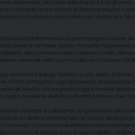
vazione del pianeta, alla tutela delle libertà di tutti gli 
 che vede anche l’utilizzo di riferimenti religiosi a sostegn
e intendono continuare a percorrerla con decisione e fiduci
i Ortodossa d’Italia rinnova il proprio impegno a favore de
ristiane presenti nel Paese. Questo momento rappresenta 
radizione, alla promozione della coesione sociale, del ris
erente nazionale della Sacra Arcidiocesi Ortodossa d’Italia 
tegia vincente è il dialogo fondato su uno spirito di sinc
me. Il Patto sottoscritto oggi rappresenta un’assunzione d
ente gli obiettivi, ci impegniamo oggi a tradurre questi pr
rto Aprea, Presidente
dell’
Istituto Buddista Italiano Soka Ga
gioni sono chiamate a collaborare sui grandi temi dell’umani
a da un disarmo interiore fatto di ascolto senza pregiudi
tà e convivenza. Come Unione Buddhista Italiana esprimiamo
pegno concreto di dialogo, pace e responsabilità condivisa