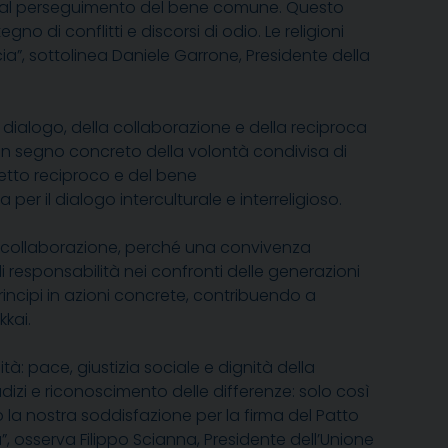
umani, al perseguimento del bene comune. Questo
o di conflitti e discorsi di odio. Le religioni
a”, sottolinea Daniele Garrone, Presidente della
l dialogo, della collaborazione e della reciproca
un segno concreto della volontà condivisa di
petto reciproco e del bene
per il dialogo interculturale e interreligioso
.
era collaborazione, perché una convivenza
i responsabilità nei confronti delle generazioni
incipi in azioni concrete, contribuendo a
kkai.
tà: pace, giustizia sociale e dignità della
zi e riconoscimento delle differenze: solo così
 la nostra soddisfazione per la firma del Patto
”, osserva Filippo Scianna,
P
residente dell’Unione