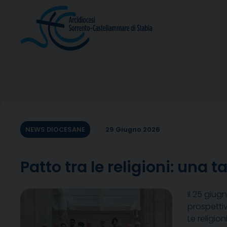
Skip
to
content
NEWS DIOCESANE
29 Giugno 2026
Patto tra le religioni: un
Il 25 giug
prospettiv
Le religio