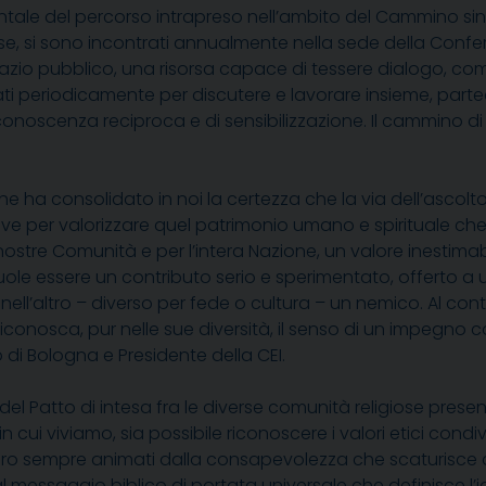
le del percorso intrapreso nell’ambito del Cammino sinoda
l Paese, si sono incontrati annualmente nella sede della Co
spazio pubblico, una risorsa capace di tessere dialogo, co
ovati periodicamente per discutere e lavorare insieme, parte
i conoscenza reciproca e di sensibilizzazione. Il cammino d
e ha consolidato in noi la certezza che la via dell’ascolt
ave per valorizzare quel patrimonio umano e spirituale che
 nostre
C
omunità e per l’intera Nazione, un valore inestim
 vuole essere un contributo serio e sperimentato, offerto
ll’altro – diverso per fede o cultura – un nemico. Al contr
iconosca, pur nelle sue diversità, il senso di un impegno 
 di Bologna e Presidente della CEI.
del Patto di intesa fra le diverse comunità religiose present
i viviamo, sia possibile riconoscere i valori etici condivi
 futuro sempre animati dalla consapevolezza che scaturisce 
al messaggio biblico di portata universale che definisce l