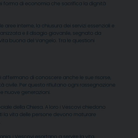
ni forma di economia che sacrifica la dignità
aree interne, la chiusura dei servizi essenziali e
ganizzata e il disagio giovanile, segnato da
a vita buona del Vangelo. Tra le questioni
i affermano di conoscere anche le sue risorse,
ietà civile. Per questo rifiutano ogni rassegnazione
alle nuove generazioni.
ociale della Chiesa. A loro i Vescovi chiedono
nti la vita delle persone devono maturare
.
ia, i Vescovi esortano a servire la vita,