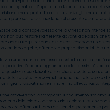
 cuore dell’Appello sottoscritto dai Vescovi della Confere
io consegnato da Papa Leone durante la sua recente visita
ristiane, ma soprattutto alle Istituzioni, agli amministrator
a compiere scelte che incidono sul presente e sul futuro 
nasce dalla consapevolezza che la Chiesa non intende sosti
 ma non può restare indifferente davanti a decisioni che
te dei più fragili. Per questo i Vescovi chiedono un disce
izioni ideologiche, offrendo la propria disponibilità a un
la vita umana, che deve essere custodita in ogni sua fase 
 le cure palliative, l’accompagnamento e la prossimità verso
 ridurre questioni così delicate a semplici procedure, s
te della società. I Vescovi richiamano inoltre le parole 
o ai migranti lasciati morire in mare fino all’eutanasia, interp
i che attraversano la Campania. Il documento richiama le d
nomeno della migrazione sanitaria, richiama l’attenzione su
no inoltre affrontati il tema dei Centri di permanenza per il