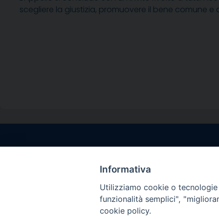
scegliere la giustizia, promuovere il bene comune e as
Contatti sede l
Via Santa Maria del
Informativa
Sorrento (NA)
Utilizziamo cookie o tecnologie s
tel. 0818781244
funzionalità semplici", "miglior
Giorni ed Orari Aper
cookie policy.
Venerdì ore 09:30 – 