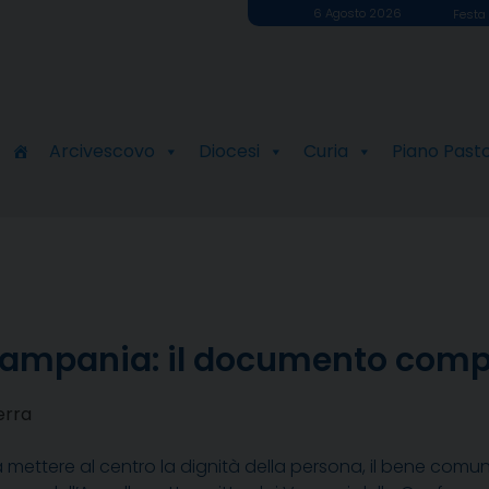
6 Agosto 2026
Festa 
Arcivescovo
Diocesi
Curia
Piano Past
 Campania: il documento comp
erra
a mettere al centro la dignità della persona, il bene comu