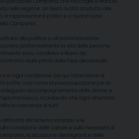
nza Episcopale Campana, che raccoglie e rilancia
 nella regione. Un testo rivolto anzitutto alle
i, ai rappresentanti politici e a quanti sono
della Campania.
tuirsi alla politica o all’amministrazione
 toccano profondamente la vita delle persone,
rnimento serio, condiviso e libero da
 confronto leale prima della fase decisionale.
e in ogni condizione. Da qui l’attenzione al
 chi soffre, così come la preoccupazione per la
enza un adeguato accompagnamento delle donne e
di Papa Francesco, ricordando che ogni attentato
ella la coscienza di tutti.
ifficoltà del sistema sanitario e le
lla condizione delle carceri e sulla necessità di
 rimpatrio, la situazione dei migranti e delle