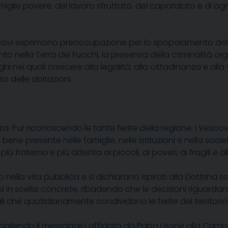
glie povere, del lavoro sfruttato, del caporalato e di og
Vescovi esprimono preoccupazione per lo spopolamento delle 
to nella Terra dei Fuochi, la presenza della criminalità or
hi nei quali crescere alla legalità, alla cittadinanza e all
o delle abitazioni.
. Pur riconoscendo le tante ferite della regione, i Vescov
i bene presente nelle famiglie, nelle istituzioni e nella soc
ù fraterna e più attenta ai piccoli, ai poveri, ai fragili e 
nella vita pubblica e si dichiarano ispirati alla Dottrina s
pi in scelte concrete, ribadendo che le decisioni riguarda
i che quotidianamente condividono le ferite del territorio
Accogliendo il messaggio affidato da Papa Leone alla Campan