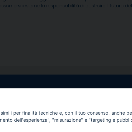
sumersi insieme la responsabilità di costruire il futuro dell
egale Sorrento
Uffici di Castellammar
la Pietà, 44 – 80067
Vico Sant’Anna, 1 – 80053
di Stabia (NA)
imili per finalità tecniche e, con il tuo consenso, anche per 
tel. 0818714501
amento dell'esperienza", "misurazione" e "targeting e pubbli
tura Uffici:
Giorni ed Orari Apertura U
12:30
Lunedì e Mercoledì ore 09:0