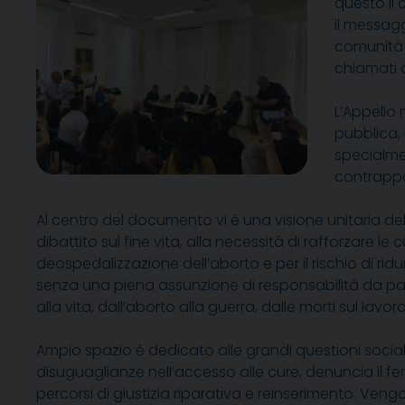
questo il
il messagg
comunità c
chiamati 
L’Appello 
pubblica,
specialmen
contrappos
Al centro del documento vi è una visione unitaria del
dibattito sul fine vita, alla necessità di rafforzare
deospedalizzazione dell’aborto e per il rischio di
senza una piena assunzione di responsabilità da par
alla vita, dall’aborto alla guerra, dalle morti sul lavor
Ampio spazio è dedicato alle grandi questioni social
disuguaglianze nell’accesso alle cure, denuncia il fe
percorsi di giustizia riparativa e reinserimento. Vengo