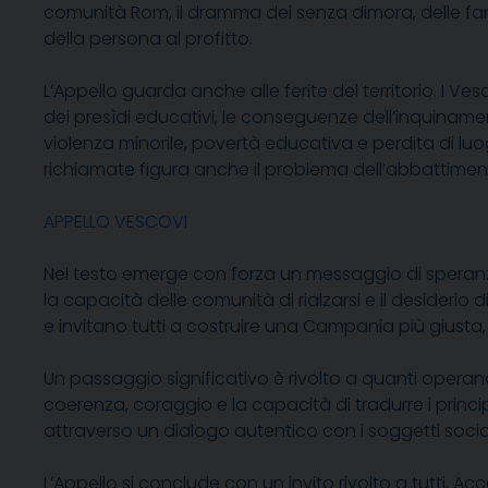
comunità Rom, il dramma dei senza dimora, delle fami
della persona al profitto.
L’Appello guarda anche alle ferite del territorio. I 
dei presìdi educativi, le conseguenze dell’inquinamen
violenza minorile, povertà educativa e perdita di luog
richiamate figura anche il problema dell’abbattiment
APPELLO VESCOVI
Nel testo emerge con forza un messaggio di speranza
la capacità delle comunità di rialzarsi e il desiderio d
e invitano tutti a costruire una Campania più giusta, pi
Un passaggio significativo è rivolto a quanti operano 
coerenza, coraggio e la capacità di tradurre i princi
attraverso un dialogo autentico con i soggetti social
L’Appello si conclude con un invito rivolto a tutti. 