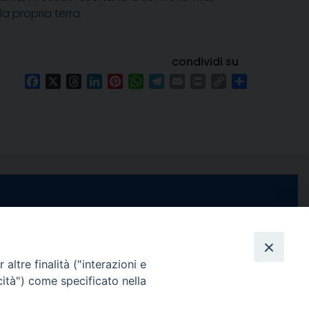
a propria terra.
condividi su
Facebook
X
Threads
LinkedIn
Pinterest
WhatsApp
Telegram
Email
Print
Copy
Condividi
Link
e di Stabia
seguici su
 Castellammare
Facebook
Instagram
X
YouTube
Feed
Channel
altre finalità ("interazioni e
cità") come specificato nella
ffici:
0 – 13:00