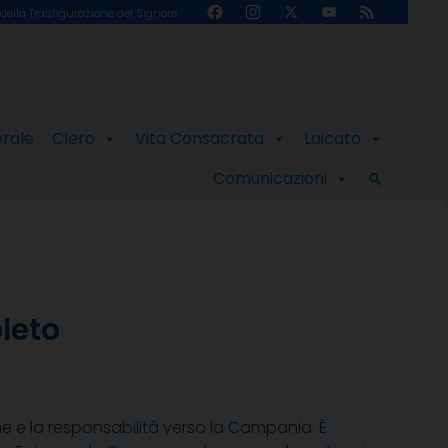
Facebook
Instagram
X
YouTube
Feed
della Trasfigurazione del Signore
Channel
orale
Clero
Vita Consacrata
Laicato
Comunicazioni
leto
ne e la responsabilità verso la Campania. È