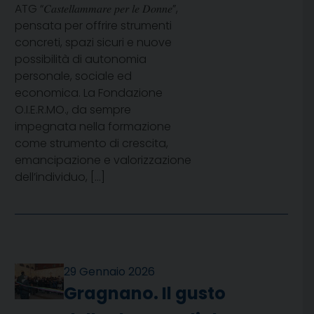
ATG “𝐶𝑎𝑠𝑡𝑒𝑙𝑙𝑎𝑚𝑚𝑎𝑟𝑒 𝑝𝑒𝑟 𝑙𝑒 𝐷𝑜𝑛𝑛𝑒”,
pensata per offrire strumenti
concreti, spazi sicuri e nuove
possibilità di autonomia
personale, sociale ed
economica. La Fondazione
O.I.E.R.MO., da sempre
impegnata nella formazione
come strumento di crescita,
emancipazione e valorizzazione
dell’individuo, […]
29 Gennaio 2026
Gragnano. Il gusto