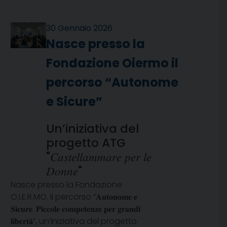
30 Gennaio 2026
Nasce presso la
Fondazione Oiermo il
percorso “Autonome
e Sicure”
Un’iniziativa del
progetto ATG
"𝐶𝑎𝑠𝑡𝑒𝑙𝑙𝑎𝑚𝑚𝑎𝑟𝑒 𝑝𝑒𝑟 𝑙𝑒
𝐷𝑜𝑛𝑛𝑒"
Nasce presso la Fondazione
O.I.E.R.MO. il percorso “𝐀𝐮𝐭𝐨𝐧𝐨𝐦𝐞 𝐞
𝐒𝐢𝐜𝐮𝐫𝐞. 𝐏𝐢𝐜𝐜𝐨𝐥𝐞 𝐜𝐨𝐦𝐩𝐞𝐭𝐞𝐧𝐳𝐞 𝐩𝐞𝐫 𝐠𝐫𝐚𝐧𝐝𝐢
𝐥𝐢𝐛𝐞𝐫𝐭𝐚̀”, un’iniziativa del progetto