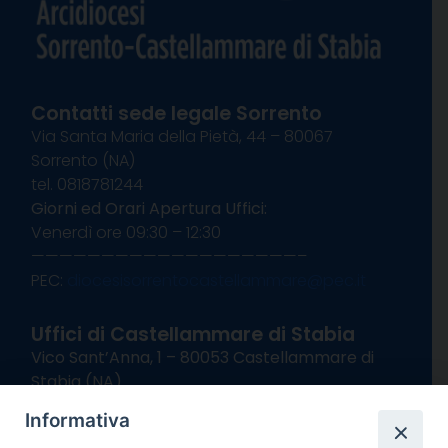
Contatti sede legale Sorrento
Via Santa Maria della Pietà, 44 – 80067
Sorrento (NA)
tel. 0818781244
Giorni ed Orari Apertura Uffici:
Venerdì ore 09:30 – 12:30
———————————————————–
PEC:
diocesisorrentocastellammare@pec.it
Uffici di Castellammare di Stabia
Vico Sant’Anna, 1 – 80053 Castellammare di
Stabia (NA)
tel. 0818714501
Informativa
Giorni ed Orari Apertura Uffici: