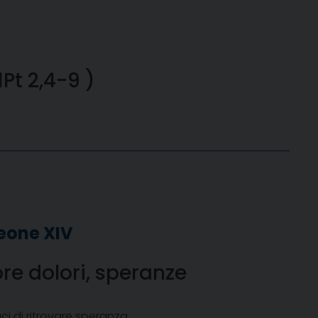
Pt 2,4-9 )
eone XIV
e dolori, speranze
i di ritrovare speranza