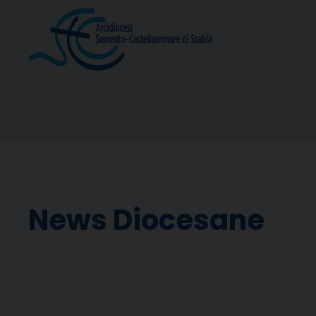
Skip
to
content
News Diocesane