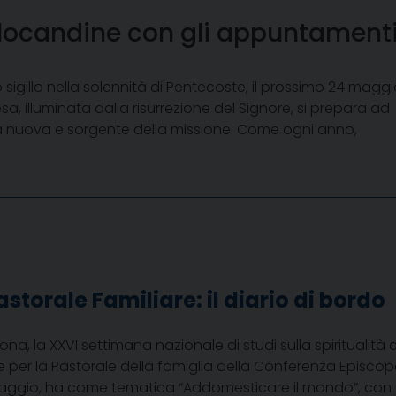
 locandine con gli appuntamenti 
sigillo nella solennità di Pentecoste, il prossimo 24 maggi
sa, illuminata dalla risurrezione del Signore, si prepara ad
vita nuova e sorgente della missione. Come ogni anno,
torale Familiare: il diario di bordo
erona, la XXVI settimana nazionale di studi sulla spiritualit
le per la Pastorale della famiglia della Conferenza Episcopa
maggio, ha come tematica “Addomesticare il mondo”, con 