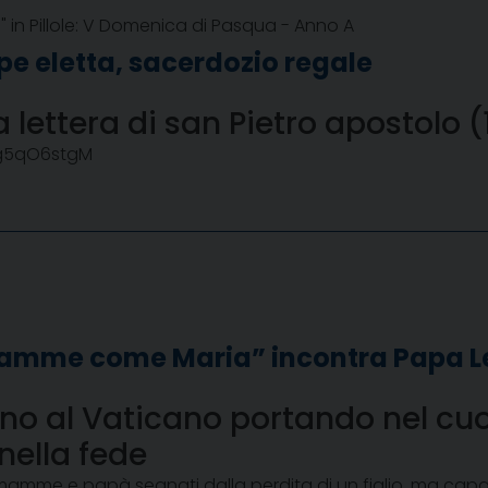
 in Pillole: V Domenica di Pasqua - Anno A
rpe eletta, sacerdozio regale
 lettera di san Pietro apostolo (1
yg5qO6stgM
Mamme come Maria” incontra Papa L
o al Vaticano portando nel cuor
nella fede
mamme e papà segnati dalla perdita di un figlio, ma capac