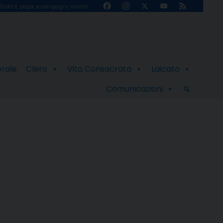
Facebook
Instagram
X
YouTube
Feed
Sisto II, papa, e compagni, martiri
Channel
orale
Clero
Vita Consacrata
Laicato
Comunicazioni