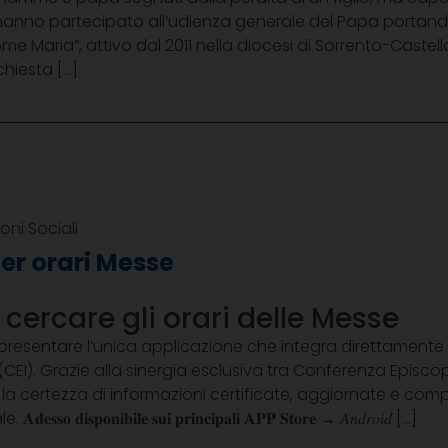
hanno partecipato all’udienza generale del Papa portando al 
Maria”, attivo dal 2011 nella diocesi di Sorrento-Castell
chiesta […]
oni Sociali
er orari Messe
cercare gli orari delle Messe
presentare l’unica applicazione che integra direttamente i 
(CEI). Grazie alla sinergia esclusiva tra Conferenza Episcop
re la certezza di informazioni certificate, aggiornate e co
𝐬𝐨 𝐝𝐢𝐬𝐩𝐨𝐧𝐢𝐛𝐢𝐥𝐞 𝐬𝐮𝐢 𝐩𝐫𝐢𝐧𝐜𝐢𝐩𝐚𝐥𝐢 𝐀𝐏𝐏 𝐒𝐭𝐨𝐫𝐞 → 𝐴𝑛𝑑𝑟𝑜𝑖𝑑 […]