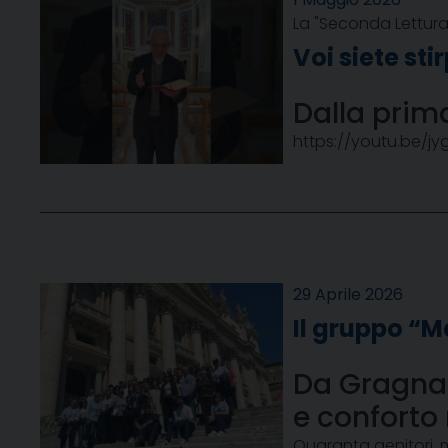
La "Seconda Lettura"
Voi siete sti
Dalla prima
https://youtu.be/j
29 Aprile 2026
Il gruppo “
Da Gragnan
e conforto 
Quaranta genitori, 