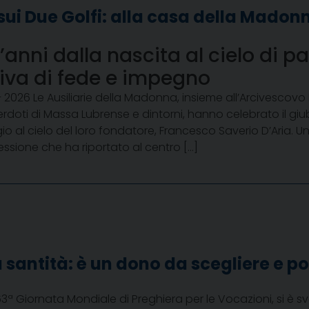
ui Due Golfi: alla casa della Madon
anni dalla nascita al cielo di pa
va di fede e impegno
– 2026 Le Ausiliarie della Madonna, insieme all’Arcivescov
erdoti di Massa Lubrense e dintorni, hanno celebrato il giub
io al cielo del loro fondatore, Francesco Saverio D’Aria. 
essione che ha riportato al centro […]
a santità: è un dono da scegliere e p
3ª Giornata Mondiale di Preghiera per le Vocazioni, si è sv