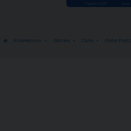
7 Agosto 2026
Santi 
Arcivescovo
Diocesi
Curia
Piano Past