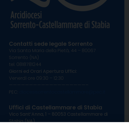
Contatti sede legale Sorrento
Via Santa Maria della Pietà, 44 – 80067
Sorrento (NA)
tel. 0818781244
Giorni ed Orari Apertura Uffici:
Venerdì ore 09:30 – 12:30
———————————————————–
PEC:
diocesisorrentocastellammare@pec.it
Uffici di Castellammare di Stabia
Vico Sant’Anna, 1 – 80053 Castellammare di
Stabia (NA)
tel. 0818714501