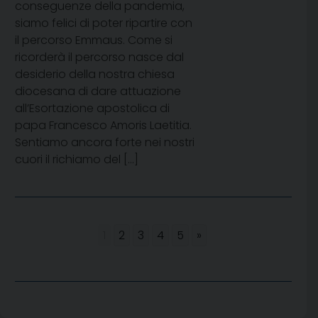
conseguenze della pandemia,
siamo felici di poter ripartire con
il percorso Emmaus. Come si
ricorderà il percorso nasce dal
desiderio della nostra chiesa
diocesana di dare attuazione
all’Esortazione apostolica di
papa Francesco Amoris Laetitia.
Sentiamo ancora forte nei nostri
cuori il richiamo del […]
1
2
3
4
5
»