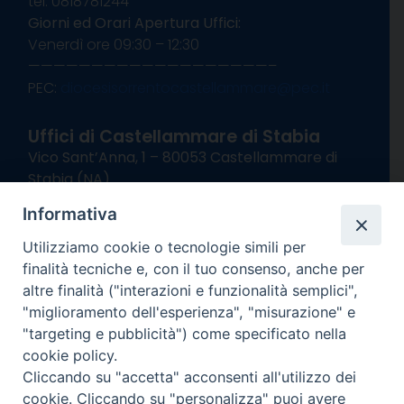
tel. 0818781244
Giorni ed Orari Apertura Uffici:
Venerdì ore 09:30 – 12:30
———————————————————–
PEC:
diocesisorrentocastellammare@pec.it
Uffici di Castellammare di Stabia
Vico Sant’Anna, 1 – 80053 Castellammare di
Stabia (NA)
tel. 0818714501
Informativa
Giorni ed Orari Apertura Uffici:
Lunedì e Mercoledì ore 09:00 – 13:00
Utilizziamo cookie o tecnologie simili per
Uffici Matrimoni:
finalità tecniche e, con il tuo consenso, anche per
Lunedì e Mercoledì ore 09:30 – 12:30
altre finalità ("interazioni e funzionalità semplici",
"miglioramento dell'esperienza", "misurazione" e
seguici su
"targeting e pubblicità") come specificato nella
cookie policy.
Facebook
Instagram
X
YouTube
Feed
Cliccando su "accetta" acconsenti all'utilizzo dei
Channel
cookie. Cliccando su "personalizza" puoi avere