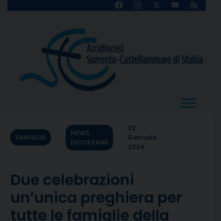
Skip
Facebook
Instagram
X
YouTube
Feed
Channel
to
content
22
NEWS
FAMIGLIA
Gennaio
DIOCESANE
2024
Due celebrazioni
un’unica preghiera per
tutte le famiglie della