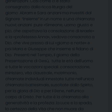
generazioni. Cosi come ci è stato
consegnato dalla ricca liturgia del
giorno: Abram e Sara anziani ma investiti dal
Signore “insieme” in un nome e una chiamata
nuovi; anziani pure «Simeone, uomo giusto e
pio, che aspettava la consolazione di Israele»
e la «profetessa Anna», vedova consacrata a
Dio, che vive presso di Lui «giorno e notte» e
poi Maria e Giuseppe che insieme si fidano di
Dio. Presenti nel Tempio, il giorno della
Presentazione di Gesù, tutte le età dell’uomo
e tutte le vocazioni speciali: consacrazione,
ministero, vita claustrale, matrimonio,
chiamate individuali innestate tutte nell’unica
chiamata battesimale, suscitate dallo Spirito,
per la gloria di Dio e per il Bene, nell’unico
corpo di Cristo. Per tutte è la chiamata alla
generatività e la profezia: la Luce e la spada,
la certezza della Vita che non muore da