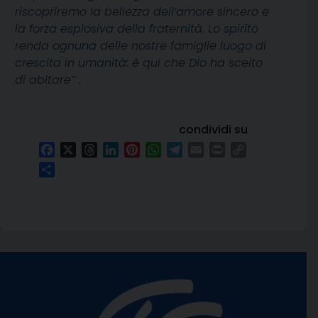
riscopriremo la bellezza dell’amore sincero e
la forza esplosiva della fraternità. Lo spirito
renda ognuna delle nostre famiglie luogo di
crescita in umanità: è qui che Dio ha scelto
di abitare” .
condividi su
Facebook
X
Threads
LinkedIn
Pinterest
WhatsApp
Telegram
Email
Print
Copy
Link
Condividi