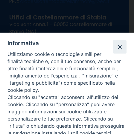
PEC:
diocesisorrentocastellammare@pec.it
Uffici di Castellammare di Stabia
Vico Sant’Anna, 1 – 80053 Castellammare di
Stabia (NA)
tel. 0818714501
Informativa
Giorni ed Orari Apertura Uffici:
Lunedì e Mercoledì ore 09:00 – 13:00
Utilizziamo cookie o tecnologie simili per
Uffici Matrimoni:
finalità tecniche e, con il tuo consenso, anche per
Lunedì e Mercoledì ore 09:30 – 12:30
altre finalità ("interazioni e funzionalità semplici",
"miglioramento dell'esperienza", "misurazione" e
seguici su
"targeting e pubblicità") come specificato nella
cookie policy.
Facebook
Instagram
X
YouTube
Feed
Cliccando su "accetta" acconsenti all'utilizzo dei
Channel
cookie. Cliccando su "personalizza" puoi avere
Informativa Privacy
maggiori informazioni sui cookie utilizzati e
COPYRIGHT © 2013-2025
personalizzare le tue preferenze. Cliccando su
"rifiuta" o chiudendo questa informativa proseguirai
la navigazione installando i soli cookie tecnici.