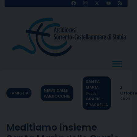
Skip
Facebook
Instagram
X
YouTube
Feed
Channel
to
content
SANTA
MARIA
2
NEWS DALLE
FAMIGLIA
DELLE
Ottobre
PARROCCHIE
GRAZIE -
2023
TRASAELLA
Meditiamo insieme