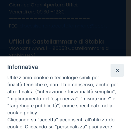
Giorni ed Orari Apertura Uffici:
Venerdì ore 09:30 – 12:30
———————————————————–
PEC:
diocesisorrentocastellammare@pec.it
Uffici di Castellammare di Stabia
Vico Sant’Anna, 1 – 80053 Castellammare di
Stabia (NA)
tel. 0818714501
Informativa
Giorni ed Orari Apertura Uffici:
Lunedì e Mercoledì ore 09:00 – 13:00
Utilizziamo cookie o tecnologie simili per
Uffici Matrimoni:
finalità tecniche e, con il tuo consenso, anche per
Lunedì e Mercoledì ore 09:30 – 12:30
altre finalità ("interazioni e funzionalità semplici",
"miglioramento dell'esperienza", "misurazione" e
seguici su
"targeting e pubblicità") come specificato nella
cookie policy.
Facebook
Instagram
X
YouTube
Feed
Cliccando su "accetta" acconsenti all'utilizzo dei
Channel
cookie. Cliccando su "personalizza" puoi avere