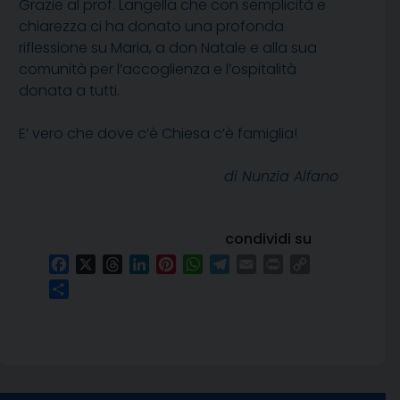
Grazie al prof. Langella che con semplicità e
chiarezza ci ha donato una profonda
riflessione su Maria, a don Natale e alla sua
comunità per l’accoglienza e l’ospitalità
donata a tutti.
E’ vero che dove c’è Chiesa c’è famiglia!
di Nunzia Alfano
condividi su
Facebook
X
Threads
LinkedIn
Pinterest
WhatsApp
Telegram
Email
Print
Copy
Link
Condividi