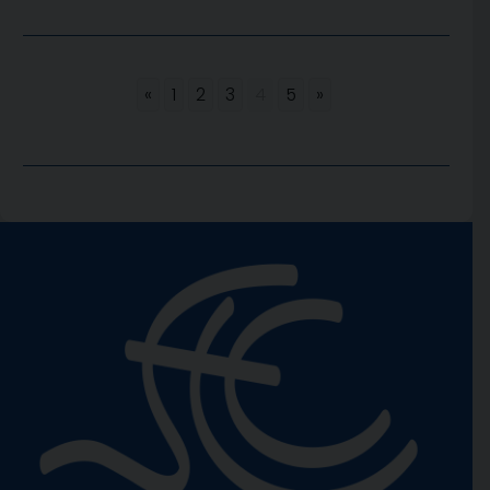
«
1
2
3
4
5
»