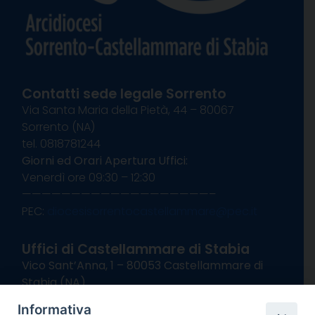
Contatti sede legale Sorrento
Via Santa Maria della Pietà, 44 – 80067
Sorrento (NA)
tel. 0818781244
Giorni ed Orari Apertura Uffici:
Venerdì ore 09:30 – 12:30
———————————————————–
PEC:
diocesisorrentocastellammare@pec.it
Uffici di Castellammare di Stabia
Vico Sant’Anna, 1 – 80053 Castellammare di
Stabia (NA)
tel. 0818714501
Informativa