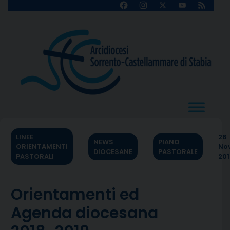
Skip
Facebook
Instagram
X
YouTube
Feed
Channel
to
content
LINEE
26
NEWS
PIANO
ORIENTAMENTI
No
DIOCESANE
PASTORALE
PASTORALI
201
Orientamenti ed
Agenda diocesana