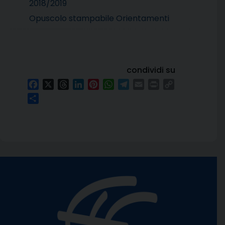
2018/2019
Opuscolo stampabile Orientamenti
condividi su
Facebook
X
Threads
LinkedIn
Pinterest
WhatsApp
Telegram
Email
Print
Copy
Link
Condividi