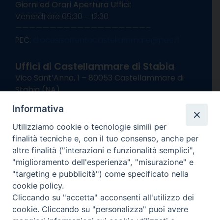
Giorni ed Orari Apertura Uffici:
Venerdì ore 09:30 – 12:30
———————————————————–
PEC:
diocesisorrentocastellammare@pec.it
Uffici di Castellammare di Stabia
Vico Sant’Anna, 1 – 80053 Castellammare di
Stabia (NA)
tel. 0818714501
Informativa
Giorni ed Orari Apertura Uffici:
Lunedì e Mercoledì ore 09:00 – 13:00
Utilizziamo cookie o tecnologie simili per
Uffici Matrimoni:
finalità tecniche e, con il tuo consenso, anche per
Lunedì e Mercoledì ore 09:30 – 12:30
altre finalità ("interazioni e funzionalità semplici",
"miglioramento dell'esperienza", "misurazione" e
seguici su
"targeting e pubblicità") come specificato nella
cookie policy.
Facebook
Instagram
X
YouTube
Feed
Cliccando su "accetta" acconsenti all'utilizzo dei
Channel
cookie. Cliccando su "personalizza" puoi avere
Informativa Privacy