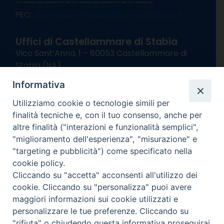
———————————————————–
PEC:
diocesisorrentocastellammare@pec.it
Uffici di Castellammare di Stabia
Vico Sant’Anna, 1 – 80053 Castellammare di
Stabia (NA)
tel. 0818714501
Informativa
Giorni ed Orari Apertura Uffici:
Lunedì e Mercoledì ore 09:00 – 13:00
Utilizziamo cookie o tecnologie simili per
Uffici Matrimoni:
finalità tecniche e, con il tuo consenso, anche per
Lunedì e Mercoledì ore 09:30 – 12:30
altre finalità ("interazioni e funzionalità semplici",
"miglioramento dell'esperienza", "misurazione" e
seguici su
"targeting e pubblicità") come specificato nella
cookie policy.
Facebook
Instagram
X
YouTube
Feed
Cliccando su "accetta" acconsenti all'utilizzo dei
Channel
cookie. Cliccando su "personalizza" puoi avere
Informativa Privacy
maggiori informazioni sui cookie utilizzati e
COPYRIGHT © 2013-2025
personalizzare le tue preferenze. Cliccando su
"rifiuta" o chiudendo questa informativa proseguirai