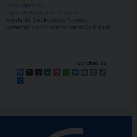
www.agesci.org
–
agesci@diocesisorrentocmare.it
Assistente: Sac. Imparato Roberto
Referente: Sig.ra Cosenza Imma 335.12.18.150
condividi su
Facebook
X
Threads
LinkedIn
Pinterest
WhatsApp
Telegram
Email
Print
Copy
Link
Condividi