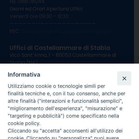
tel. 0818781244
Giorni ed Orari Apertura Uffici:
Venerdì ore 09:30 – 12:30
———————————————————–
PEC:
diocesisorrentocastellammare@pec.it
Uffici di Castellammare di Stabia
Vico Sant’Anna, 1 – 80053 Castellammare di
Stabia (NA)
tel. 0818714501
Informativa
Giorni ed Orari Apertura Uffici:
Lunedì e Mercoledì ore 09:00 – 13:00
Utilizziamo cookie o tecnologie simili per
Uffici Matrimoni:
finalità tecniche e, con il tuo consenso, anche per
Lunedì e Mercoledì ore 09:30 – 12:30
altre finalità ("interazioni e funzionalità semplici",
"miglioramento dell'esperienza", "misurazione" e
seguici su
"targeting e pubblicità") come specificato nella
cookie policy.
Facebook
Instagram
X
YouTube
Feed
Cliccando su "accetta" acconsenti all'utilizzo dei
Channel
cookie. Cliccando su "personalizza" puoi avere