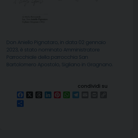
Don Aniello Pignataro, in data 02 gennaio
2023, è stato nominato Amministratore
Parrocchiale della parrocchia San
Bartolomero Apostolo, Sigliano in Gragnano.
condividi su
Facebook
X
Threads
LinkedIn
Pinterest
WhatsApp
Telegram
Email
Print
Copy
Link
Condividi