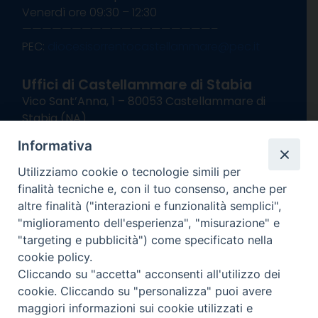
Venerdì ore 09:30 – 12:30
———————————————————–
PEC:
diocesisorrentocastellammare@pec.it
Uffici di Castellammare di Stabia
Vico Sant’Anna, 1 – 80053 Castellammare di
Stabia (NA)
tel. 0818714501
Informativa
Giorni ed Orari Apertura Uffici:
Lunedì e Mercoledì ore 09:00 – 13:00
Utilizziamo cookie o tecnologie simili per
Uffici Matrimoni:
finalità tecniche e, con il tuo consenso, anche per
Lunedì e Mercoledì ore 09:30 – 12:30
altre finalità ("interazioni e funzionalità semplici",
"miglioramento dell'esperienza", "misurazione" e
seguici su
"targeting e pubblicità") come specificato nella
cookie policy.
Facebook
Instagram
X
YouTube
Feed
Cliccando su "accetta" acconsenti all'utilizzo dei
Channel
cookie. Cliccando su "personalizza" puoi avere
Informativa Privacy
maggiori informazioni sui cookie utilizzati e