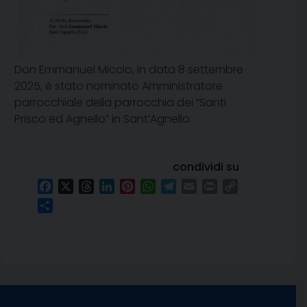
Don Emmanuel Miccio, in data 8 settembre
2025, è stato nominato Amministratore
parrocchiale della parrocchia dei “Santi
Prisco ed Agnello” in Sant’Agnello.
condividi su
Facebook
X
Threads
LinkedIn
Pinterest
WhatsApp
Telegram
Email
Print
Copy
Link
Condividi