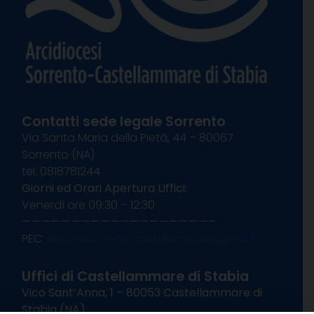
Contatti sede legale Sorrento
Via Santa Maria della Pietà, 44 – 80067
Sorrento (NA)
tel. 0818781244
Giorni ed Orari Apertura Uffici:
Venerdì ore 09:30 – 12:30
———————————————————–
PEC:
diocesisorrentocastellammare@pec.it
Uffici di Castellammare di Stabia
Vico Sant’Anna, 1 – 80053 Castellammare di
Stabia (NA)