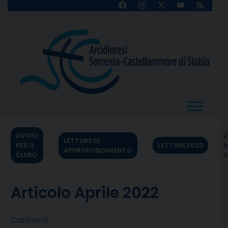
Skip
Facebook
Instagram
X
YouTube
Feed
Channel
to
content
AVVISI
2
LETTURE DI
PER IL
LETTURE2022
M
APPROFONDIMENTO
CLERO
2
Articolo Aprile 2022
Carissimi,