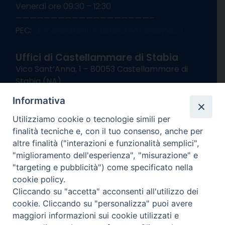
Venerdì ore 09:30 – 12:30
———————————————————–
PEC:
diocesisorrentocastellammare@pec.it
Uffici di Castellammare di Stabia
Vico Sant’Anna, 1 – 80053 Castellammare di
Stabia (NA)
tel. 0818714501
Informativa
Giorni ed Orari Apertura Uffici:
Lunedì e Mercoledì ore 09:00 – 13:00
Utilizziamo cookie o tecnologie simili per
Uffici Matrimoni:
finalità tecniche e, con il tuo consenso, anche per
Lunedì e Mercoledì ore 09:30 – 12:30
altre finalità ("interazioni e funzionalità semplici",
"miglioramento dell'esperienza", "misurazione" e
seguici su
"targeting e pubblicità") come specificato nella
cookie policy.
Facebook
Instagram
X
YouTube
Feed
Cliccando su "accetta" acconsenti all'utilizzo dei
Channel
cookie. Cliccando su "personalizza" puoi avere
Informativa Privacy
maggiori informazioni sui cookie utilizzati e