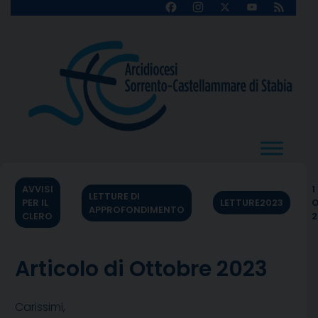
Skip
Facebook
Instagram
X
YouTube
Feed
Channel
to
content
AVVISI
1
LETTURE DI
PER IL
LETTURE2023
O
APPROFONDIMENTO
CLERO
2
Articolo di Ottobre 2023
Carissimi,