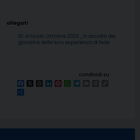
10. Articolo Ottobre 2023_In ascolto dei
giovani e della loro esperienza di fede
condividi su
Facebook
X
Threads
LinkedIn
Pinterest
WhatsApp
Telegram
Email
Print
Copy
Link
Condividi