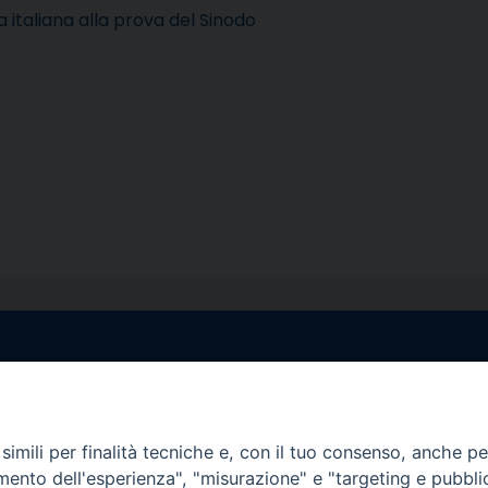
italiana alla prova del Sinodo
egale Sorrento
Uffici di Castellammar
la Pietà, 44 – 80067
Vico Sant’Anna, 1 – 80053
di Stabia (NA)
imili per finalità tecniche e, con il tuo consenso, anche per 
tel. 0818714501
amento dell'esperienza", "misurazione" e "targeting e pubbli
tura Uffici:
Giorni ed Orari Apertura U