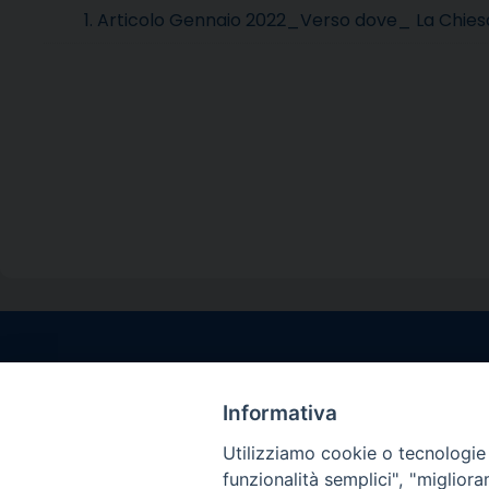
1. Articolo Gennaio 2022_Verso dove_ La Chiesa 
Contatti sede l
Via Santa Maria del
Informativa
Sorrento (NA)
Utilizziamo cookie o tecnologie s
tel. 0818781244
funzionalità semplici", "miglior
Giorni ed Orari Aper