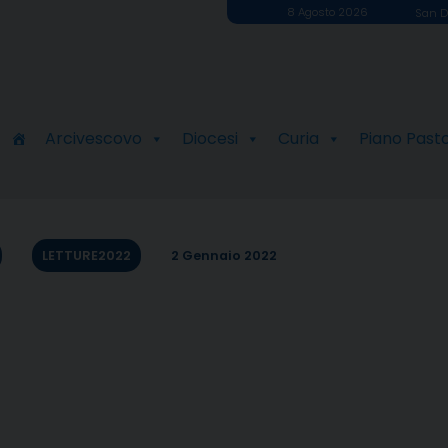
8 Agosto 2026
San D
Arcivescovo
Diocesi
Curia
Piano Past
LETTURE2022
2 Gennaio 2022