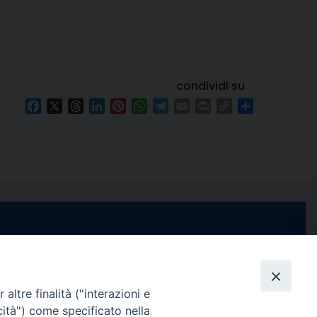
condividi su
Facebook
X
Threads
LinkedIn
Pinterest
WhatsApp
Telegram
Email
Print
Copy
Condividi
Link
e di Stabia
seguici su
 Castellammare
Facebook
Instagram
X
YouTube
Feed
Channel
altre finalità ("interazioni e
cità") come specificato nella
ffici: