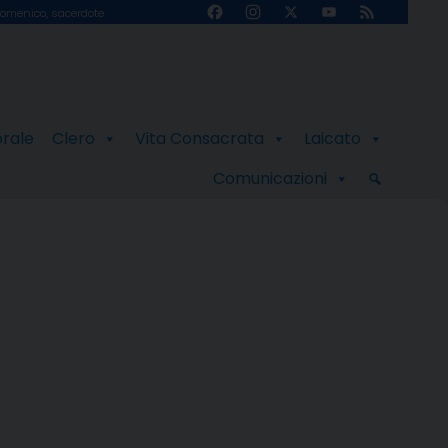
Facebook
Instagram
X
YouTube
Feed
omenico, sacerdote
Channel
orale
Clero
Vita Consacrata
Laicato
Comunicazioni