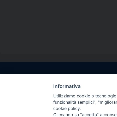
Contatti sede l
Via Santa Maria del
Informativa
Sorrento (NA)
Utilizziamo cookie o tecnologie s
tel. 0818781244
funzionalità semplici", "miglior
Giorni ed Orari Aper
cookie policy.
Venerdì ore 09:30 – 
Cliccando su "accetta" acconsent
———————————