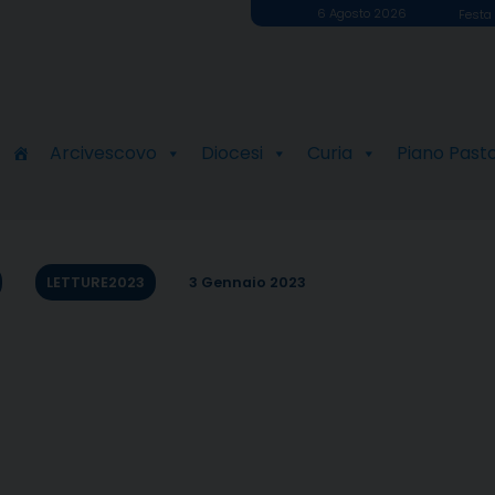
6 Agosto 2026
Festa 
Arcivescovo
Diocesi
Curia
Piano Past
LETTURE2023
3 Gennaio 2023