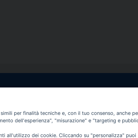
egale Sorrento
Uffici di Castellammar
la Pietà, 44 – 80067
Vico Sant’Anna, 1 – 80053
di Stabia (NA)
imili per finalità tecniche e, con il tuo consenso, anche per 
tel. 0818714501
amento dell'esperienza", "misurazione" e "targeting e pubbli
tura Uffici:
Giorni ed Orari Apertura U
12:30
Lunedì e Mercoledì ore 09:0
i all'utilizzo dei cookie. Cliccando su "personalizza" puoi
————————–
Uffici Matrimoni: