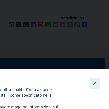
condividi su
Facebook
X
Threads
LinkedIn
Pinterest
WhatsApp
Telegram
Email
Print
Copy
Condividi
Link
e di Stabia
seguici su
 Castellammare
Facebook
Instagram
X
YouTube
Feed
Channel
altre finalità ("interazioni e
cità") come specificato nella
ffici:
0 – 13:00
Informativa Privacy
 avere maggiori informazioni sui