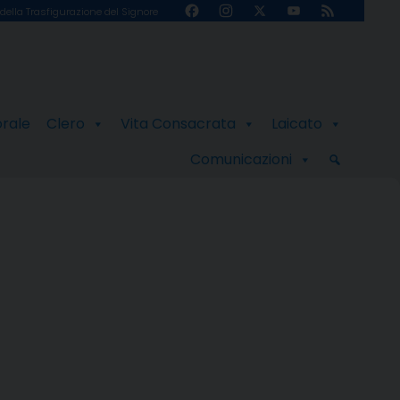
Facebook
Instagram
X
YouTube
Feed
della Trasfigurazione del Signore
Channel
orale
Clero
Vita Consacrata
Laicato
Comunicazioni