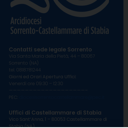
Contatti sede legale Sorrento
Via Santa Maria della Pietà, 44 – 80067
Sorrento (NA)
tel. 0818781244
Giorni ed Orari Apertura Uffici:
Venerdì ore 09:30 – 12:30
———————————————————–
PEC:
diocesisorrentocastellammare@pec.it
Uffici di Castellammare di Stabia
Vico Sant’Anna, 1 – 80053 Castellammare di
Stabia (NA)