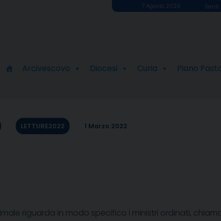
7 Agosto 2026
Santi 
Arcivescovo
Diocesi
Curia
Piano Past
LETTURE2022
1 Marzo 2022
ale riguarda in modo specifico i ministri ordinati, chiama