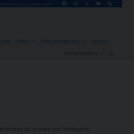
Facebook
Instagram
X
YouTube
Feed
Sisto II, papa, e compagni, martiri
Channel
orale
Clero
Vita Consacrata
Laicato
Comunicazioni
ti sempre più a vivere con “intelligenza