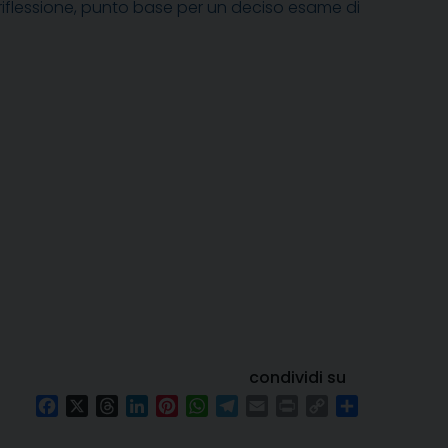
te riflessione, punto base per un deciso esame di
condividi su
Facebook
X
Threads
LinkedIn
Pinterest
WhatsApp
Telegram
Email
Print
Copy
Condividi
Link