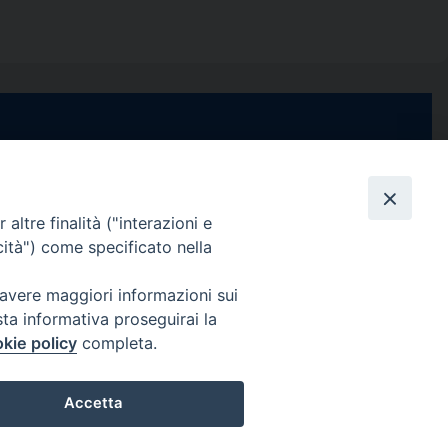
e di Stabia
seguici su
 Castellammare
Facebook
Instagram
X
YouTube
Feed
Channel
altre finalità ("interazioni e
cità") come specificato nella
ffici:
0 – 13:00
Informativa Privacy
 avere maggiori informazioni sui
COPYRIGHT © 2013-2025
sta informativa proseguirai la
 – 12:30
kie policy
completa.
Accetta