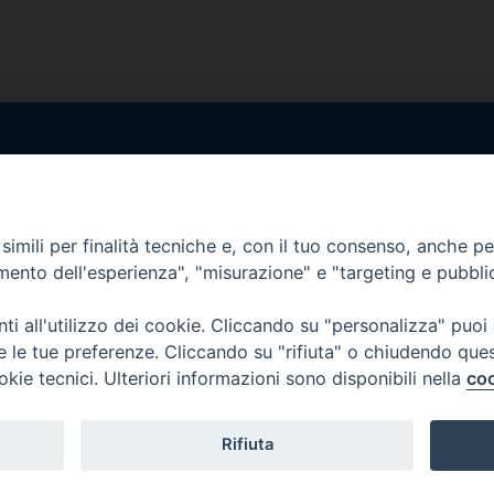
egale Sorrento
Uffici di Castellammar
la Pietà, 44 – 80067
Vico Sant’Anna, 1 – 80053
di Stabia (NA)
imili per finalità tecniche e, con il tuo consenso, anche per 
tel. 0818714501
amento dell'esperienza", "misurazione" e "targeting e pubbli
tura Uffici:
Giorni ed Orari Apertura U
12:30
Lunedì e Mercoledì ore 09:0
i all'utilizzo dei cookie. Cliccando su "personalizza" puoi
————————–
Uffici Matrimoni:
re le tue preferenze. Cliccando su "rifiuta" o chiudendo que
tocastellammare@pec.it
Lunedì e Mercoledì ore 09:30
okie tecnici. Ulteriori informazioni sono disponibili nella
coo
Rifiuta