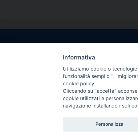
Contatti sede l
Via Santa Maria del
Informativa
Sorrento (NA)
Utilizziamo cookie o tecnologie s
tel. 0818781244
funzionalità semplici", "miglior
Giorni ed Orari Aper
cookie policy.
Venerdì ore 09:30 – 
Cliccando su "accetta" acconsent
———————————
cookie utilizzati e personalizza
PEC:
diocesisorren
navigazione installando i soli co
Personalizza