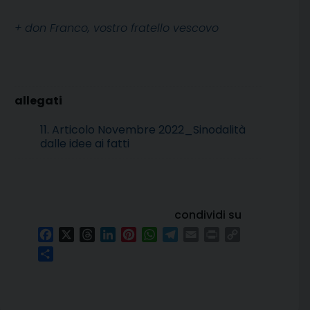
+ don Franco, vostro fratello vescovo
11. Articolo Novembre 2022_Sinodalità
dalle idee ai fatti
condividi su
Facebook
X
Threads
LinkedIn
Pinterest
WhatsApp
Telegram
Email
Print
Copy
Link
Condividi