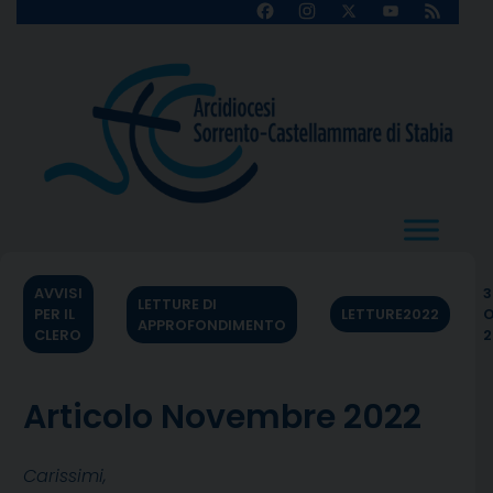
Skip
Facebook
Instagram
X
YouTube
Feed
Channel
to
content
AVVISI
3
LETTURE DI
PER IL
LETTURE2022
O
APPROFONDIMENTO
CLERO
2
Articolo Novembre 2022
Carissimi,