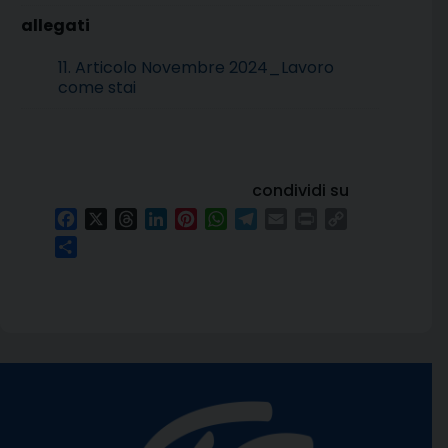
11. Articolo Novembre 2024_Lavoro
come stai
condividi su
Facebook
X
Threads
LinkedIn
Pinterest
WhatsApp
Telegram
Email
Print
Copy
Link
Condividi