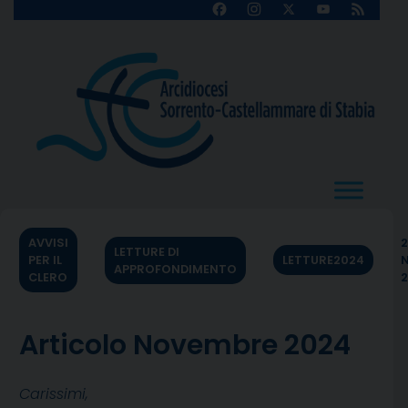
Skip
Facebook
Instagram
X
YouTube
Feed
Channel
to
content
AVVISI
2
LETTURE DI
PER IL
LETTURE2024
APPROFONDIMENTO
CLERO
Articolo Novembre 2024
Carissimi,