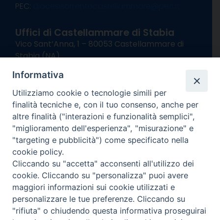
PEC:
diocesisorrentocastellammare@pec.it
Uffici di Castellammare di Stabia
Vico Sant’Anna, 1 – 80053 Castellammare di
Stabia (NA)
tel. 0818714501
Informativa
Giorni ed Orari Apertura Uffici:
Lunedì e Mercoledì ore 09:00 – 13:00
Utilizziamo cookie o tecnologie simili per
Uffici Matrimoni:
finalità tecniche e, con il tuo consenso, anche per
Lunedì e Mercoledì ore 09:30 – 12:30
altre finalità ("interazioni e funzionalità semplici",
"miglioramento dell'esperienza", "misurazione" e
seguici su
"targeting e pubblicità") come specificato nella
cookie policy.
Facebook
Instagram
X
YouTube
Feed
Cliccando su "accetta" acconsenti all'utilizzo dei
Channel
cookie. Cliccando su "personalizza" puoi avere
Informativa Privacy
maggiori informazioni sui cookie utilizzati e
COPYRIGHT © 2013-2025
personalizzare le tue preferenze. Cliccando su
"rifiuta" o chiudendo questa informativa proseguirai