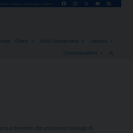
Facebook
Instagram
X
YouTube
Feed
Sisto II, papa, e compagni, martiri
Channel
orale
Clero
Vita Consacrata
Laicato
Comunicazioni
esco a Sorrento da una brava teologa di