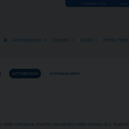
7 Agosto 2026
Santi 
Arcivescovo
Diocesi
Curia
Piano Past
LETTURE2024
4 Ottobre 2024
elle creature che ho ascoltato nella chiesa di S. Franc