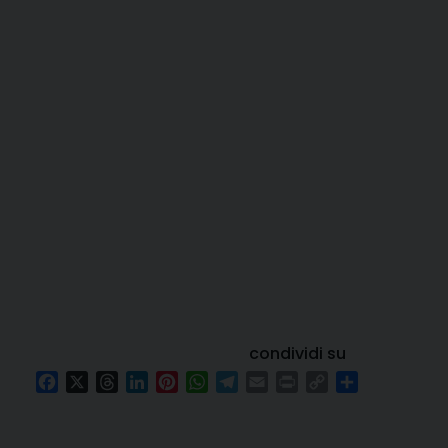
condividi su
Facebook
X
Threads
LinkedIn
Pinterest
WhatsApp
Telegram
Email
Print
Copy
Condividi
Link