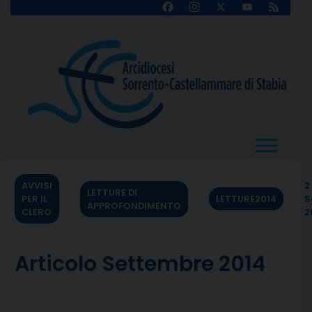
Skip
Facebook
Instagram
X
YouTube
Feed
Channel
to
content
AVVISI
2
LETTURE DI
PER IL
LETTURE2014
S
APPROFONDIMENTO
CLERO
2
Articolo Settembre 2014