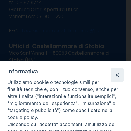
tel. 0818781244
Giorni ed Orari Apertura Uffici:
Venerdì ore 09:30 – 12:30
———————————————————–
PEC:
diocesisorrentocastellammare@pec.it
Uffici di Castellammare di Stabia
Vico Sant’Anna, 1 – 80053 Castellammare di
Stabia (NA)
tel. 0818714501
Informativa
Giorni ed Orari Apertura Uffici:
Lunedì e Mercoledì ore 09:00 – 13:00
Utilizziamo cookie o tecnologie simili per
Uffici Matrimoni:
finalità tecniche e, con il tuo consenso, anche per
Lunedì e Mercoledì ore 09:30 – 12:30
altre finalità ("interazioni e funzionalità semplici",
"miglioramento dell'esperienza", "misurazione" e
seguici su
"targeting e pubblicità") come specificato nella
cookie policy.
Facebook
Instagram
X
YouTube
Feed
Cliccando su "accetta" acconsenti all'utilizzo dei
Channel