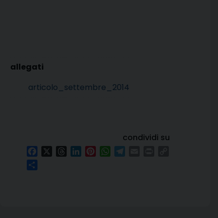
articolo_settembre_2014
condividi su
Facebook
X
Threads
LinkedIn
Pinterest
WhatsApp
Telegram
Email
Print
Copy
Link
Condividi