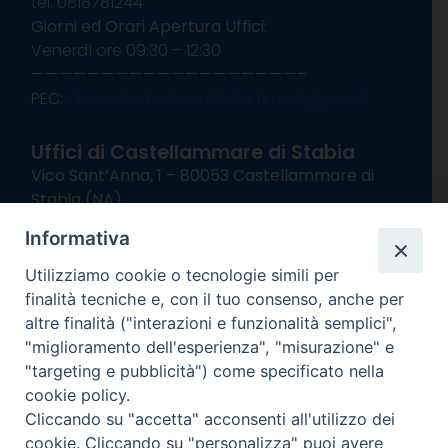
tel. 0818781244
Giorni ed Orari Apertura Uffici:
Venerdì ore 09:30 – 12:30
———————————————————–
PEC:
diocesisorrentocastellammare@pec.it
Uffici di Castellammare di Stabia
Vico Sant’Anna, 1 – 80053 Castellammare di
Stabia (NA)
tel. 0818714501
Informativa
Giorni ed Orari Apertura Uffici:
Lunedì e Mercoledì ore 09:00 – 13:00
Utilizziamo cookie o tecnologie simili per
Uffici Matrimoni:
finalità tecniche e, con il tuo consenso, anche per
Lunedì e Mercoledì ore 09:30 – 12:30
altre finalità ("interazioni e funzionalità semplici",
"miglioramento dell'esperienza", "misurazione" e
seguici su
"targeting e pubblicità") come specificato nella
cookie policy.
Facebook
Instagram
X
YouTube
Feed
Cliccando su "accetta" acconsenti all'utilizzo dei
Channel
cookie. Cliccando su "personalizza" puoi avere