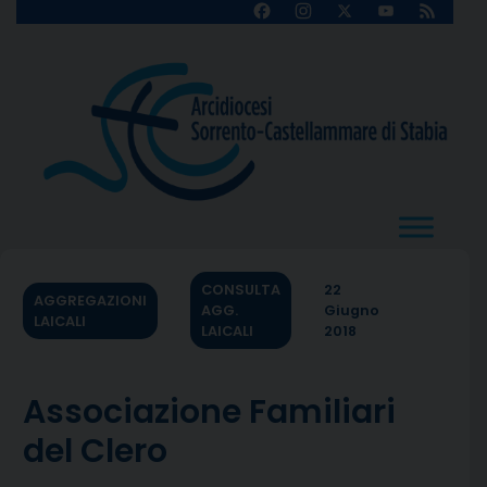
Skip
Facebook
Instagram
X
YouTube
Feed
Channel
to
content
CONSULTA
22
AGGREGAZIONI
AGG.
Giugno
LAICALI
LAICALI
2018
Associazione Familiari
del Clero