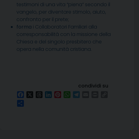
testimoni di una vita “piena” secondo il
vangelo, per diventare stimolo, aiuto,
confronto per il prete;
forma
i Collaboratori Familiari alla
corresponsabilità con la missione della
Chiesa e del singolo presbitero che
opera nella comunità cristiana.
condividi su
Facebook
X
Threads
LinkedIn
Pinterest
WhatsApp
Telegram
Email
Print
Copy
Link
Condividi