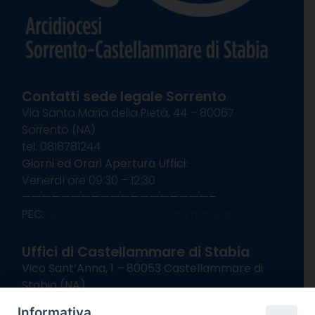
Contatti sede legale Sorrento
Via Santa Maria della Pietà, 44 – 80067
Sorrento (NA)
tel. 0818781244
Giorni ed Orari Apertura Uffici:
Venerdì ore 09:30 – 12:30
———————————————————–
PEC:
diocesisorrentocastellammare@pec.it
Uffici di Castellammare di Stabia
Vico Sant’Anna, 1 – 80053 Castellammare di
Stabia (NA)
tel. 0818714501
Informativa