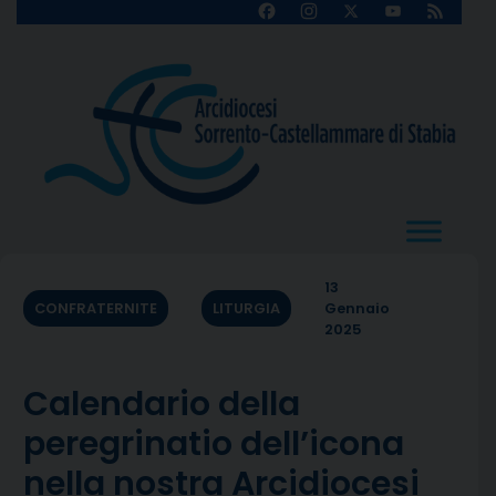
Skip
Facebook
Instagram
X
YouTube
Feed
Channel
to
content
13
CONFRATERNITE
LITURGIA
Gennaio
2025
Calendario della
peregrinatio dell’icona
nella nostra Arcidiocesi