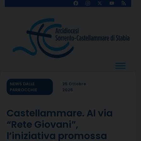
Skip
Facebook
Instagram
X
YouTube
Feed
Channel
to
content
NEWS DALLE
25 Ottobre
PARROCCHIE
2025
Castellammare. Al via
“Rete Giovani”,
l’iniziativa promossa