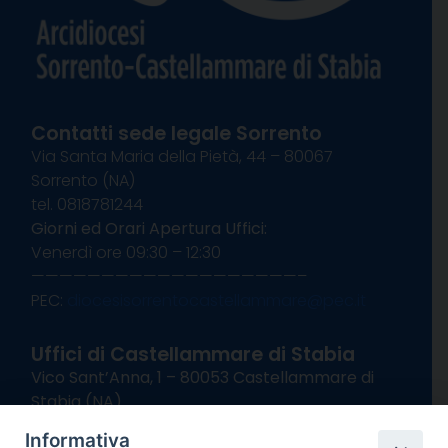
Contatti sede legale Sorrento
Via Santa Maria della Pietà, 44 – 80067
Sorrento (NA)
tel. 0818781244
Giorni ed Orari Apertura Uffici:
Venerdì ore 09:30 – 12:30
———————————————————–
PEC:
diocesisorrentocastellammare@pec.it
Uffici di Castellammare di Stabia
Vico Sant’Anna, 1 – 80053 Castellammare di
Stabia (NA)
tel. 0818714501
Informativa